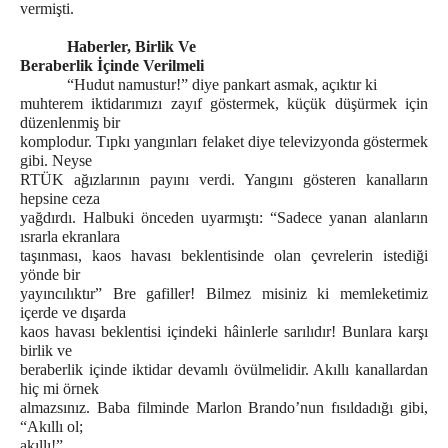
vermişti.
Haberler, Birlik Ve
Beraberlik İçinde Verilmeli
“Hudut namustur!” diye pankart asmak, açıktır ki
muhterem iktidarımızı zayıf göstermek, küçük düşürmek için
düzenlenmiş bir
komplodur. Tıpkı yangınları felaket diye televizyonda göstermek
gibi. Neyse
RTÜK ağızlarının payını verdi. Yangını gösteren kanalların
hepsine ceza
yağdırdı. Halbuki önceden uyarmıştı: “Sadece yanan alanların
ısrarla ekranlara
taşınması, kaos havası beklentisinde olan çevrelerin istediği
yönde bir
yayıncılıktır” Bre gafiller! Bilmez misiniz ki memleketimiz
içerde ve dışarda
kaos havası beklentisi içindeki hâinlerle sarılıdır! Bunlara karşı
birlik ve
beraberlik içinde iktidar devamlı övülmelidir. Akıllı kanallardan
hiç mi örnek
almazsınız. Baba filminde Marlon Brando’nun fısıldadığı gibi,
“Akıllı ol;
akıllı!”