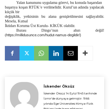
Yalan kanununu uygulama görevi, bu konuda başarıdan
başarıya koşan RTÜK’e verilmelidir. Kurul’un adında yapılacak
küçük bir
değişiklik, yetkisinin bu alana genişletilmesini sağlayabilir.
Mesela, Kutsal
İktidarı Koruma Üst Kurulu- KİKÜK olabilir.
Burası Dingo’nun ahırı değil!
(
https://millidusunce.com/hudut-namus-degildir/)
İskender Öksüz
İskender Öksüz 14 Eylül 1945 tarihinde
İzmir'de dünyaya gelmiştir. 1966
yılında Ege Üniversitesi Kimya-Fizik
Bölümü'nde lisans eğitimini