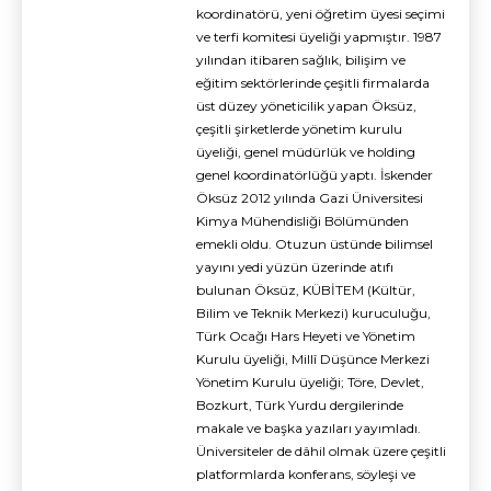
koordinatörü, yeni öğretim üyesi seçimi
ve terfi komitesi üyeliği yapmıştır. 1987
yılından itibaren sağlık, bilişim ve
eğitim sektörlerinde çeşitli firmalarda
üst düzey yöneticilik yapan Öksüz,
çeşitli şirketlerde yönetim kurulu
üyeliği, genel müdürlük ve holding
genel koordinatörlüğü yaptı. İskender
Öksüz 2012 yılında Gazi Üniversitesi
Kimya Mühendisliği Bölümünden
emekli oldu. Otuzun üstünde bilimsel
yayını yedi yüzün üzerinde atıfı
bulunan Öksüz, KÜBİTEM (Kültür,
Bilim ve Teknik Merkezi) kuruculuğu,
Türk Ocağı Hars Heyeti ve Yönetim
Kurulu üyeliği, Millî Düşünce Merkezi
Yönetim Kurulu üyeliği; Töre, Devlet,
Bozkurt, Türk Yurdu dergilerinde
makale ve başka yazıları yayımladı.
Üniversiteler de dâhil olmak üzere çeşitli
platformlarda konferans, söyleşi ve