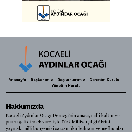
Anasayfa
Başkanımız
Başkanlarımız
Denetim Kurulu
Yönetim Kurulu
Hakkımızda
Kocaeli Aydınlar Ocağı Derneği'nin amacı, milli kültür ve
şuuru geliştirmek suretiyle Türk Milliyetçiliği fikrini
yaymak, milli bünyemizi sarsan fikir buhranı ve mefhumlar