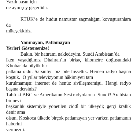
Yazılı basın için
de aynı şey geçerlidir.
RTÜK’e de hudut namustur saçmalığını kovuşturanlara
da
müteşekkiriz.
Yanmayan, Patlamayan
Yerleri Göstersenize!
Bakın, bir hatıramı nakledeyim. Suudi Arabistan’da
iken yaşadığımız Dhahran’ın birkaç kilometre doğusundaki
Khobar’da büyük bir
patlama oldu. Sarsıntıyı biz bile hissettik. Hemen radyo başına
koştuk. O yıllar televizyonun hâkimiyeti tam
kurulmamıştı; internet de henüz sivilleşmemişti. Hangi radyo
başına dersiniz?
Tabiî ki BBC ve Amerikanın Sesi radyolarına. Suudi3 Arabistan
bir nevi
başkanlık sistemiyle yönetilen ciddî bir ülkeydi; gerçi krallık
denir ama
olsun. Koskoca ülkede birçok patlamayan yer varken patlamanın
haberini
vermezdi.