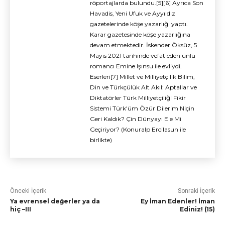
röportajlarda bulundu.[5][6] Ayrıca Son
Havadis, Yeni Ufuk ve Ayyıldız
gazetelerinde köşe yazarlığı yaptı.
Karar gazetesinde köşe yazarlığına
devam etmektedir. İskender Öksüz, 5
Mayıs 2021 tarihinde vefat eden ünlü
romancı Emine Işınsu ile evliydi.
Eserleri[7] Millet ve Milliyetçilik Bilim,
Din ve Türkçülük Alt Akıl: Aptallar ve
Diktatörler Türk Milliyetçiliği Fikir
Sistemi Türk'üm Özür Dilerim Niçin
Geri Kaldık? Çin Dünyayı Ele Mi
Geçiriyor? (Konuralp Ercilasun ile
birlikte)
Önceki İçerik
Sonraki İçerik
Ya evrensel değerler ya da
Ey İman Edenler! İman
hiç –III
Ediniz! (15)