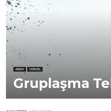
ARŞIV
GÜNCEL
Gruplaşma Teh