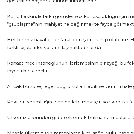
gösterilen hoşgörü) altında itilmektedir.
Konu hakkında farklı görüşler söz konusu olduğu için ma
“gruplaşma”nın mahiyetine değinmekte fayda görmekt
Her birimiz hayata dair farklı görüşlere sahip olabiliriz. 
farklıllaşabilirler ve farklılaşmaktadırlar da.
Kanaatimce insanoğlunun ilerlemesinin bir ayağı bu fak
faydalı bir süreçtir.
Ancak bu süreç, eğer doğru kullanılabilirse verimli hale
Peki, bu verimliliğin elde edilebilmesi için söz konusu fark
Ülkemiz üzerinden gidersek örnek bulmakta maalesef z
Mesela ülkemiz son zamanlarda kimi sağduyulu insanlarımı