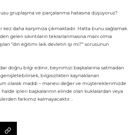
konusu gruplaşma ve parçalanma hatasına düşüyoruz?
 bir kez daha karşımıza çıkmaktadır. Hatta bunu sağlamak
eden gelen sıkıntıların tekrarlanmasına mani olma
ılan “din eğitimi laik devletin işi mi?” sorusunun
adar doğru bilgi edinir, beynimizi başkalarına satmadan
genişletebilirsek, bilgisizlikten kaynaklanan
lum olarak maddi – manevi değer ve müştereklerimizde
 halde ipleri başkalarının elinde olan kuklalardan veya
ülerden farkımız kalmayacaktır…