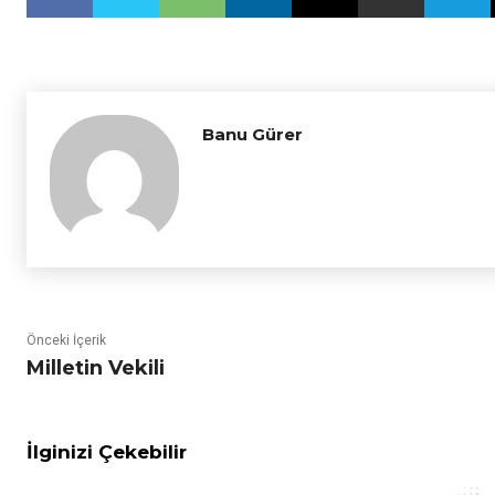
Banu Gürer
Önceki İçerik
Milletin Vekili
İlginizi Çekebilir