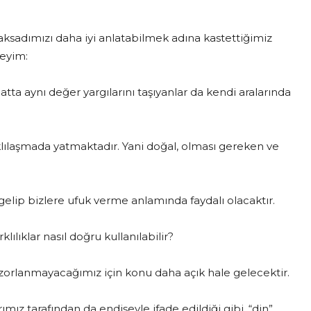
ksadımızı daha iyi anlatabilmek adına kastettiğimiz
eyim:
Hatta aynı değer yargılarını taşıyanlar da kendi aralarında
lılaşmada yatmaktadır. Yani doğal, olması gereken ve
 gelip bizlere ufuk verme anlamında faydalı olacaktır.
lılıklar nasıl doğru kullanılabilir?
orlanmayacağımız için konu daha açık hale gelecektir.
z tarafından da endişeyle ifade edildiği gibi, “din”