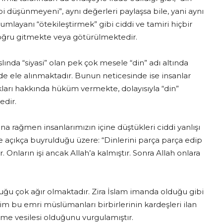
bi düşünmeyeni”, aynı değerleri paylaşsa bile, yani aynı
rumlayanı “ötekileştirmek” gibi ciddi ve tamiri hiçbir
ğru gitmekte veya götürülmektedir.
ında “siyasi” olan pek çok mesele “din” adı altında
vede ele alınmaktadır. Bunun neticesinde ise insanlar
lıkları hakkında hüküm vermekte, dolayısıyla “din”
edir.
na rağmen insanlarımızın içine düştükleri ciddi yanlışı
 açıkça buyrulduğu üzere: “Dinlerini parça parça edip
ur. Onların işi ancak Allah’a kalmıştır. Sonra Allah onlara
ğu çok ağır olmaktadır. Zira İslam imanda olduğu gibi
kim bu emri müslümanları birbirlerinin kardeşleri ilan
me vesilesi olduğunu vurgulamıştır.