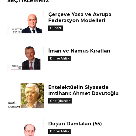
SEÇTIKLERIMIZ
Çerçeve Yasa ve Avrupa
Federasyon Modelleri
Güncel
İman ve Namus Kıratları
Din ve Ahlâk
Entelektüelin Siyasetle
İmtihanı: Ahmet Davutoğlu
Öne Çıkanlar
Düşün Damlaları (55)
Din ve Ahlâk