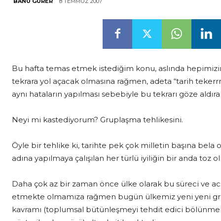
8 TEMMUZ 2007
BANU GÜRER
Bu hafta temas etmek istediğim konu, aslında hepimizin
tekrara yol açacak olmasına rağmen, adeta “tarih tekerrr
aynı hataların yapılması sebebiyle bu tekrarı göze aldıra
Neyi mi kastediyorum? Gruplaşma tehlikesini.
Öyle bir tehlike ki, tarihte pek çok milletin başına bela 
adına yapılmaya çalışılan her türlü iyiliğin bir anda toz o
Daha çok az bir zaman önce ülke olarak bu süreci ve acı
etmekte olmamıza rağmen bugün ülkemiz yeni yeni gr
kavramı (toplumsal bütünleşmeyi tehdit edici bölünmelere