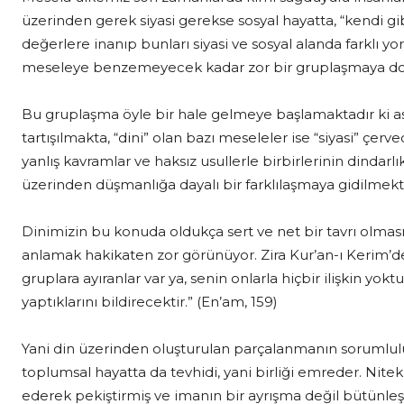
üzerinden gerek siyasi gerekse sosyal hayatta, “kendi gi
değerlere inanıp bunları siyasi ve sosyal alanda farklı yo
meseleye benzemeyecek kadar zor bir gruplaşmaya do
Bu gruplaşma öyle bir hale gelmeye başlamaktadır ki asl
tartışılmakta, “dini” olan bazı meseleler ise “siyasi” çer
yanlış kavramlar ve haksız usullerle birbirlerinin dindar
üzerinden düşmanlığa dayalı bir farklılaşmaya gidilmekt
Dinimizin bu konuda oldukça sert ve net bir tavrı olması
anlamak hakikaten zor görünüyor. Zira Kur’an-ı Kerim’de
gruplara ayıranlar var ya, senin onlarla hiçbir ilişkin yokt
yaptıklarını bildirecektir.” (En’am, 159)
Yani din üzerinden oluşturulan parçalanmanın sorumlulu
toplumsal hayatta da tevhidi, yani birliği emreder. Nite
ederek pekiştirmiş ve imanın bir ayrışma değil bütünleş