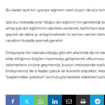
Bu kadar açık bir uyarıya rağmen nasıl oluyor da söz 
İşte bu noktada yine “doğru din eğitimi”nin gerekliliği
amacıyla din eğitiminin devlete verilerek, tarihi tecrüb
gayreti de daha iyi anlaşılmaktadır ki zaman zaman tartış
cevabını burada aramak gerekir.
Dolayısıyla her alanda olduğu gibi din alanında da ne k
elde ettiğimiz bilgileri hazmedip geliştirerek ufkumuzu 
istismarların önüne geçmemiz, bunun neticesinde top
birleşmemiz de o kadar çabuk ve kuvvetli olacaktır. Aksi
“başlarındaki çobanın” komutuyla hareket edebilen sür