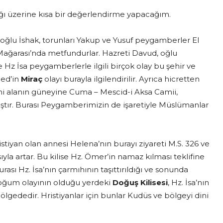
ğı üzerine kısa bir değerlendirme yapacağım.
 oğlu İshak, torunları Yakup ve Yusuf peygamberler El
Mağarası’nda metfundurlar. Hazreti Davud, oğlu
Hz İsa peygamberlerle ilgili birçok olay bu şehir ve
ed’in
Miraç
olayı burayla ilgilendirilir. Ayrıca hicretten
arihi alanın güneyine Cuma – Mescid-i Aksa Camii,
tır. Burası Peygamberimizin de işaretiyle Müslümanlar
stiyan olan annesi Helena’nın burayı ziyareti M.S. 326 ve
ıyla artar. Bu kilise Hz. Ömer’in namaz kılması teklifine
sı Hz. İsa’nın çarmıhının taşıttırıldığı ve sonunda
doğum olayının olduğu yerdeki
Doğuş Kilisesi
, Hz. İsa’nın
bölgededir. Hristiyanlar için bunlar Kudüs ve bölgeyi dini