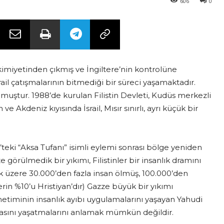
606
0
kimiyetinden çıkmış ve İngiltere’nin kontrolüne
srail çatışmalarının bitmediği bir süreci yaşamaktadır.
lmuştur. 1988’de kurulan Filistin Devleti, Kudüs merkezli
e Akdeniz kıyısında İsrail, Mısır sınırlı, ayrı küçük bir
eki “Aksa Tufanı” isimli eylemi sonrası bölge yeniden
ze görülmedik bir yıkımı, Filistinler bir insanlık dramını
üzere 30.000’den fazla insan ölmüş, 100.000’den
ilerin %10’u Hristiyan’dır) Gazze büyük bir yıkımı
etiminin insanlık ayıbı uygulamalarını yaşayan Yahudi
azlasını yaşatmalarını anlamak mümkün değildir.