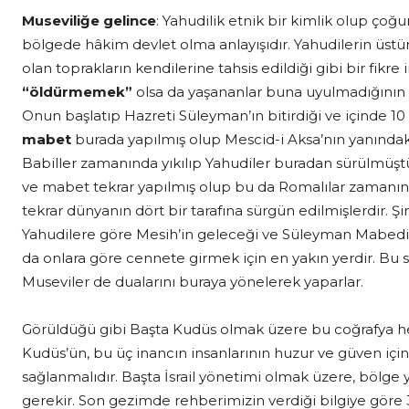
Museviliğe gelince
: Yahudilik etnik bir kimlik olup çoğ
bölgede hâkim devlet olma anlayışıdır. Yahudilerin üstü
olan toprakların kendilerine tahsis edildiği gibi bir fikre
“öldürmemek”
olsa da yaşananlar buna uyulmadığının b
Onun başlatıp Hazreti Süleyman’ın bitirdiği ve içinde 1
mabet
burada yapılmış olup Mescid-i Aksa’nın yanındak
Babiller zamanında yıkılıp Yahudiler buradan sürülmüşt
ve mabet tekrar yapılmış olup bu da Romalılar zamanında t
tekrar dünyanın dört bir tarafına sürgün edilmişlerdir. Ş
Yahudilere göre Mesih’in geleceği ve Süleyman Mabedin
da onlara göre cennete girmek için en yakın yerdir. Bu
Museviler de dualarını buraya yönelerek yaparlar.
Görüldüğü gibi Başta Kudüs olmak üzere bu coğrafya her 
Kudüs’ün, bu üç inancın insanlarının huzur ve güven içind
sağlanmalıdır. Başta İsrail yönetimi olmak üzere, bölge
gerekir. Son gezimde rehberimizin verdiği bilgiye göre 