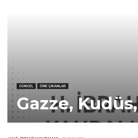
GÜNCEL
ÖNE ÇIKANLAR
Gazze, Kudüs, F