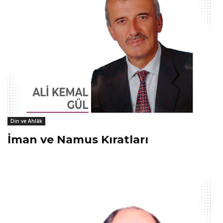
Din ve Ahlâk
İman ve Namus Kıratları