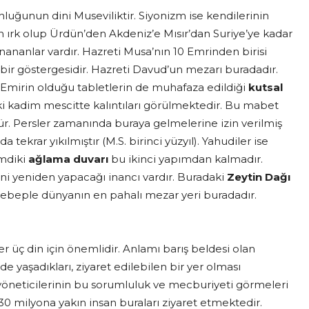
unluğunun dini Museviliktir. Siyonizm ise kendilerinin
n ırk olup Ürdün’den Akdeniz’e Mısır’dan Suriye’ye kadar
 inananlar vardır. Hazreti Musa’nın 10 Emrinden birisi
ir göstergesidir. Hazreti Davud’un mezarı buradadır.
0 Emirin olduğu tabletlerin de muhafaza edildiği
kutsal
i kadim mescitte kalıntıları görülmektedir. Bu mabet
ür. Persler zamanında buraya gelmelerine izin verilmiş
ekrar yıkılmıştır (M.S. birinci yüzyıl). Yahudiler ise
imdiki
ağlama duvarı
bu ikinci yapımdan kalmadır.
i yeniden yapacağı inancı vardır. Buradaki
Zeytin Dağı
 sebeple dünyanın en pahalı mezar yeri buradadır.
üç din için önemlidir. Anlamı barış beldesi olan
e yaşadıkları, ziyaret edilebilen bir yer olması
 yöneticilerinin bu sorumluluk ve mecburiyeti görmeleri
30 milyona yakın insan buraları ziyaret etmektedir.