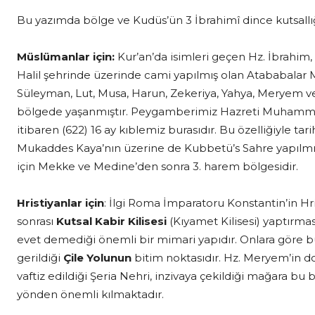
Bu yazımda bölge ve Kudüs’ün 3 İbrahimî dince kutsallı
Müslümanlar için:
Kur’an’da isimleri geçen Hz. İbrahim,
Halil şehrinde üzerinde cami yapılmış olan Atababalar 
Süleyman, Lut, Musa, Harun, Zekeriya, Yahya, Meryem ve 
bölgede yaşanmıştır. Peygamberimiz Hazreti Muhamm
itibaren (622) 16 ay kıblemiz burasıdır. Bu özelliğiyle t
Mukaddes Kaya’nın üzerine de Kubbetü’s Sahre yapılmış
için Mekke ve Medine’den sonra 3. harem bölgesidir.
Hristiyanlar için
: İlgi Roma İmparatoru Konstantin’in Hri
sonrası
Kutsal Kabir Kilisesi
(Kıyamet Kilisesi) yaptırmas
evet demediği önemli bir mimari yapıdır. Onlara göre bura
gerildiği
Çile Yolunun
bitim noktasıdır. Hz. Meryem’in 
vaftiz edildiği Şeria Nehri, inzivaya çekildiği mağara bu 
yönden önemli kılmaktadır.