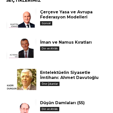
SEÇTIKLERIMIZ
Çerçeve Yasa ve Avrupa
Federasyon Modelleri
Güncel
İman ve Namus Kıratları
Din ve Ahlâk
Entelektüelin Siyasetle
İmtihanı: Ahmet Davutoğlu
Öne Çıkanlar
Düşün Damlaları (55)
Din ve Ahlâk