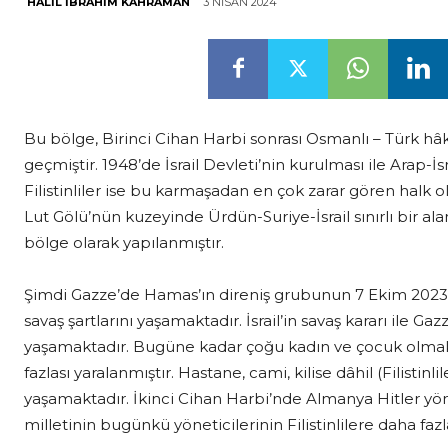
3 NISAN 2024
HALIL İBRAHIM KAHRAMAN
Bu bölge, Birinci Cihan Harbi sonrası Osmanlı – Türk hâ
geçmiştir. 1948’de İsrail Devleti’nin kurulması ile Arap-İ
Filistinliler ise bu karmaşadan en çok zarar gören halk o
Lut Gölü’nün kuzeyinde Ürdün-Suriye-İsrail sınırlı bir alan v
bölge olarak yapılanmıştır.
Şimdi Gazze’de Hamas’ın direniş grubunun 7 Ekim 2023’t
savaş şartlarını yaşamaktadır. İsrail’in savaş kararı ile Gaz
yaşamaktadır. Bugüne kadar çoğu kadın ve çocuk olmak 
fazlası yaralanmıştır. Hastane, cami, kilise dâhil (Filistinl
yaşamaktadır. İkinci Cihan Harbi’nde Almanya Hitler yön
milletinin bugünkü yöneticilerinin Filistinlilere daha f