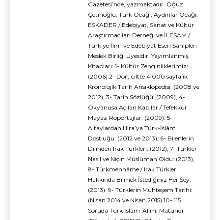
Gazetesi’nde, yazmaktadır. Oğuz
Çetinoğlu; Türk Ocağı, Aydınlar Ocağı,
ESKADER / Edebiyat, Sanat ve Kültür
Araştırmacıları Derneği ve İLESAM /
Türkiye İlim ve Edebiyat Eseri Sâhipleri
Meslek Birliği Üyesidir. Yayımlanmış
Kitapları: 1- Kültür Zenginliklerimiz:
(2006) 2- Dört ciltte 4.000 sayfalık
Kronolojik Tarih Ansiklopedisi: (2008 ve
2012), 3- Tarih Sözlüğü: (2009), 4-
Okyanusa Açılan Kapılar / Tefekkür
Mayası Röportajlar: (2009). 5-
Altaylardan Hira’ya Türk-İslâm
Dostluğu: (2012 ve 2013), 6- Bilenlerin
Dilinden Irak Türkleri: (2012), 7- Türkler
Nasıl ve Niçin Müslüman Oldu: (2013),
8- Türkmennâme / Irak Türkleri
Hakkında Bilmek İstediğiniz Her Şey:
(2013). 9- Türklerin Muhteşem Tarihi:
(Nisan 2014 ve Nisan 2015) 10- 115
Soruda Türk İslâm-Âlimi Mâtüridî