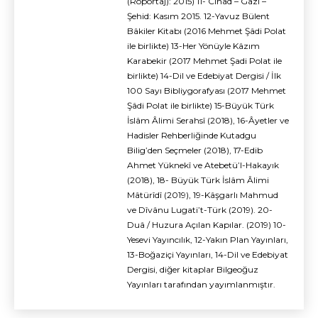
(Röportaj): 2015) 11- Cihad – Gazi –
Şehid: Kasım 2015. 12-Yavuz Bülent
Bâkiler Kitabı (2016 Mehmet Şâdi Polat
ile birlikte) 13-Her Yönüyle Kâzım
Karabekir (2017 Mehmet Şadi Polat ile
birlikte) 14-Dil ve Edebiyat Dergisi / İlk
100 Sayı Bibliygorafyası (2017 Mehmet
Şâdi Polat ile birlikte) 15-Büyük Türk
İslâm Âlimi Serahsî (2018), 16-Âyetler ve
Hadisler Rehberliğinde Kutadgu
Bilig’den Seçmeler (2018), 17-Edib
Ahmet Yüknekî ve Atebetü’l-Hakayık
(2018), 18- Büyük Türk İslâm Âlimi
Mâtürîdî (2019), 19-Kâşgarlı Mahmud
ve Dîvânu Lugati’t-Türk (2019). 20-
Duâ / Huzura Açılan Kapılar. (2019) 10-
Yesevi Yayıncılık, 12-Yakın Plan Yayınları,
13-Boğaziçi Yayınları, 14-Dil ve Edebiyat
Dergisi, diğer kitaplar Bilgeoğuz
Yayınları tarafından yayımlanmıştır.