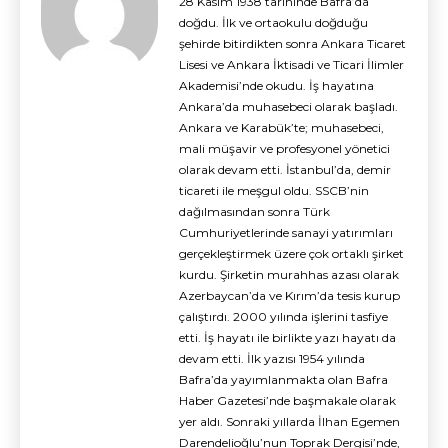
28 Kasım 1938 tarihinde Bafra’da
doğdu. İlk ve ortaokulu doğduğu
şehirde bitirdikten sonra Ankara Ticaret
Lisesi ve Ankara İktisadi ve Ticari İlimler
Akademisi’nde okudu. İş hayatına
Ankara’da muhasebeci olarak başladı.
Ankara ve Karabük’te; muhasebeci,
mali müşavir ve profesyonel yönetici
olarak devam etti. İstanbul’da, demir
ticareti ile meşgul oldu. SSCB’nin
dağılmasından sonra Türk
Cumhuriyetlerinde sanayi yatırımları
gerçekleştirmek üzere çok ortaklı şirket
kurdu. Şirketin murahhas azası olarak
Azerbaycan’da ve Kırım’da tesis kurup
çalıştırdı. 2000 yılında işlerini tasfiye
etti. İş hayatı ile birlikte yazı hayatı da
devam etti. İlk yazısı 1954 yılında
Bafra’da yayımlanmakta olan Bafra
Haber Gazetesi’nde başmakale olarak
yer aldı. Sonraki yıllarda İlhan Egemen
Darendelioğlu’nun Toprak Dergisi’nde,