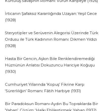
Kurtuluş Savaşının Romanı: Vurun Kahpeye (1926)
İrticanın Şafaksız Karanlığında Uzayan: Yeşil Gece
(1928)
Steryotipler ve Serüvenin Alegorisi Üzerinde Türk
Ordusu ile Türk Kadınının Romanı: Dikmen Yıldızı
(1928)
Hasta Bir Gencin, Aşkın Bile Renklendiremediği
Hüznünün Anlatısı Dokuzuncu Hariciye Koğuşu
(1930)
Cumhuriyet Yıllarında ‘Kopuş’ Fikrine Karşı
‘Sürerliliğin’ Romanı: Fâtih Harbiye (1931)
Bir Paradoksun Romanı-Aydın Bu Topraklarda Bir
‘Yaban’, Çözüm: ‘Halkı Ehlileştirmek: Yaban (1932)