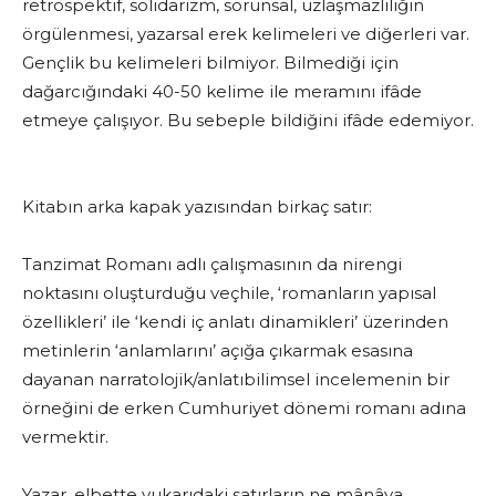
retrospektif, solidarizm, sorunsal, uzlaşmazlılığın
örgülenmesi, yazarsal erek kelimeleri ve diğerleri var.
Gençlik bu kelimeleri bilmiyor. Bilmediği için
dağarcığındaki 40-50 kelime ile meramını ifâde
etmeye çalışıyor. Bu sebeple bildiğini ifâde edemiyor.
Kitabın arka kapak yazısından birkaç satır:
Tanzimat Romanı adlı çalışmasının da nirengi
noktasını oluşturduğu veçhile, ‘romanların yapısal
özellikleri’ ile ‘kendi iç anlatı dinamikleri’ üzerinden
metinlerin ‘anlamlarını’ açığa çıkarmak esasına
dayanan narratolojik/anlatıbilimsel incelemenin bir
örneğini de erken Cumhuriyet dönemi romanı adına
vermektir.
Yazar, elbette yukarıdaki satırların ne mânâya