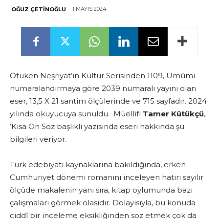
1 MAYIS 2024
OĞUZ ÇETINOĞLU
Ötüken Neşriyat’ın Kültür Serisinden 1109, Umûmi
numaralandırmaya göre 2039 numaralı yayını olan
eser, 13,5 X 21 santim ölçülerinde ve 715 sayfadır. 2024
yılında okuyucuya sunuldu. Müellifi
Tamer Kütükçü
,
‘Kısa Ön Söz başlıklı yazısında eseri hakkında şu
bilgileri veriyor.
Türk edebiyatı kaynaklarına bakıldığında, erken
Cumhuriyet dönemi romanını inceleyen hatırı sayılır
ölçüde makalenin yanı sıra, kitap oylumunda bazı
çalışmaları görmek olasıdır. Dolayısıyla, bu konuda
ciddî bir inceleme eksikliğinden söz etmek çok da