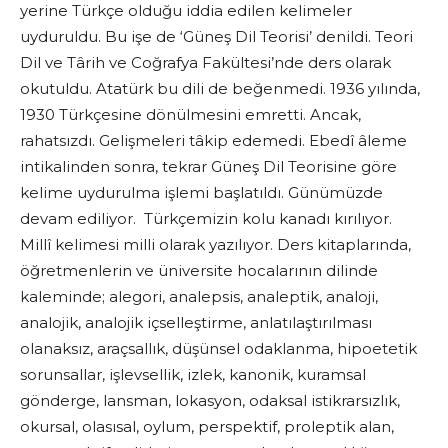
yerine Türkçe olduğu iddia edilen kelimeler
uyduruldu. Bu işe de ‘Güneş Dil Teorisi’ denildi. Teori
Dil ve Târih ve Coğrafya Fakültesi’nde ders olarak
okutuldu. Atatürk bu dili de beğenmedi. 1936 yılında,
1930 Türkçesine dönülmesini emretti. Ancak,
rahatsızdı. Gelişmeleri tâkip edemedi. Ebedî âleme
intikalinden sonra, tekrar Güneş Dil Teorisine göre
kelime uydurulma işlemi başlatıldı. Günümüzde
devam ediliyor. Türkçemizin kolu kanadı kırılıyor.
Millî kelimesi milli olarak yazılıyor. Ders kitaplarında,
öğretmenlerin ve üniversite hocalarının dilinde
kaleminde; alegori, analepsis, analeptik, analoji,
analojik, analojik içselleştirme, anlatılaştırılması
olanaksız, araçsallık, düşünsel odaklanma, hipoetetik
sorunsallar, işlevsellik, izlek, kanonik, kuramsal
gönderge, lansman, lokasyon, odaksal istikrarsızlık,
okursal, olasısal, oylum, perspektif, proleptik alan,