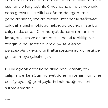
gerek Servet-i Fünun gerekse Milli edebiyat dönemi
eserleriyle karşılaştırıldığında bariz bir biçimde çok
daha geniştir. Üstelik bu dönemde egemenin
genelde sanat, özelde roman üzerindeki ‘
telkinleri
’
çok daha baskın olduğu halde, bu böyledir. İşte bu
çalışmada, erken Cumhuriyet dönemi romanının
konu, anlatım ve anlam hususundaki renkliliği ve
zenginliğine işâret edilerek ‘
ulusal alegori
perspektifinin
’ eksikliği (hatta sorguya açık ciheti) de
gösterilmeye çalışılmıştır.
Bu iki açıdan değerlendirildiğinde, kitabın, çok
çalışılmış erken Cumhuriyet dönemi romanı için yine
de söyleyeceği yeni şeylerin bulunduğunu ileri
sürmek olasıdır.
***