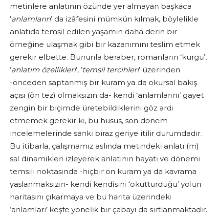
metinlere anlatının özünde yer almayan başkaca
‘
anlamların
’ da izâfesini mümkün kılmak, böylelikle
anlatıda temsil edilen yaşamın daha derin bir
örneğine ulaşmak gibi bir kazanımını teslim etmek
gerekir elbette. Bununla beraber, romanların ‘kurgu’,
‘
anlatım özellikleri
’, ‘
temsil tercihleri
’ üzerinden
-önceden saptanmış bir kuram ya da okursal bakış
açısı (ön tez) olmaksızın da- kendi ‘anlamlarını’ gayet
zengin bir biçimde üretebildiklerini göz ardı
etmemek gerekir ki, bu husus, son dönem
incelemelerinde sanki biraz geriye itilir durumdadır.
Bu itibarla, çalışmamız aslında metindeki anlatı (m)
sal dinamikleri izleyerek anlatının hayatı ve dönemi
temsili noktasında -hiçbir ön kuram ya da kavrama
yaslanmaksızın- kendi kendisini ‘okutturduğu’ yolun
haritasını çıkarmaya ve bu harita üzerindeki
‘anlamları’ keşfe yönelik bir çabayı da sırtlanmaktadır.