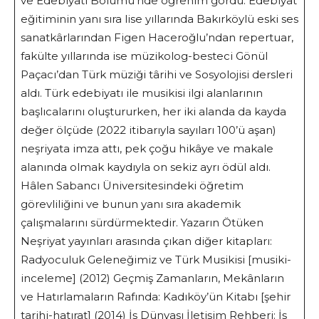
ve Edebiyatı Bölümü’nde öğrenim gördü. Edebiyat
eğitiminin yanı sıra lise yıllarında Bakırköylü eski ses
sanatkârlarından Figen Haceroğlu’ndan repertuar,
fakülte yıllarında ise müzikolog-besteci Gönül
Paçacı’dan Türk müziği târihi ve Sosyolojisi dersleri
aldı. Türk edebiyatı ile musikisi ilgi alanlarının
başlıcalarını oluştururken, her iki alanda da kayda
değer ölçüde (2022 itibarıyla sayıları 100’ü aşan)
neşriyata imza attı, pek çoğu hikâye ve makale
alanında olmak kaydıyla on sekiz ayrı ödül aldı.
Hâlen Sabancı Üniversitesindeki öğretim
görevliliğini ve bunun yanı sıra akademik
çalışmalarını sürdürmektedir. Yazarın Ötüken
Neşriyat yayınları arasında çıkan diğer kitapları:
Radyoculuk Geleneğimiz ve Türk Musikisi [musiki-
inceleme] (2012) Geçmiş Zamanların, Mekânların
ve Hatırlamaların Rafında: Kadıköy’ün Kitabı [şehir
tarihi-hatırat] (2014) İş Dünyası İletişim Rehberi: İş