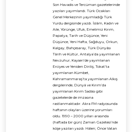
Son Havadis ve Tercüman gazetelerinde
yazıları yayımlandı. Türk Ocakları
Genel Merkezinin yayımladığı Türk
Yurdu dergisinde yazdı. İslâm, Kadın ve
Aile, Yörünge, Ufuk, Emelimiz Kırım,
Papatya, Tarih ve Düşünce, Yeni
Düşünce, Yeni Hafta, Sağduyu, Orkun,
Kalgay, Bahçesaray, Türk Dünyâsı
Târih ve Kültür, Antalya’da yayımlanan
Nevzuhur, Kayseri’de yayımlanan
Erciyes ve Yeniden Diriliş, Tokat’ta
yayımlanan Kümbet,
Kahramanmaraş’ta yayımlanan Alkış
dergilerinde, Dünyâ ve Kırım’da
yayımlanan Kırım Sadâsı gibi
gazetelerde de imzasına
rastlanmaktadır. Akra FM radyosunda
haftanın olayları üzerine yorumları
oldu. 1990 – 2000 yılları arasında
(haftada bir gün) Zaman Gazetesi’nde
köşe yazıları yazdı. Hâlen; Önce Vatan