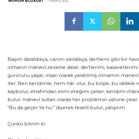
1 MAYIS 2012
MUHSIN BOZKURT
Başım daraldıkça, canım sıkıldıkça, dertlenir gibi bir 
olmanın mânevî zevkine dalar; dertlerimi, kasavetlerimi 
gurûrunu yaşar, insan olarak yaratılmış olmamın manevî h
iter; Ben kendimle, hem-hâl olur, bu bilişle, bu idrâkl
kaybolur, etrafımdan elimi eteğimi çeker; kendimi mâne
bulur; mânevî sultan olarak her problemin üstüne çıkar
“Bu da geçer Ya hu.” diyerek tesellî bulur, yatışırım.
Çünkü bilirim ki: