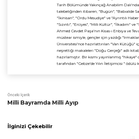
Tarih Bölümünde Yakınçağ Anabilim Dalı'nda Ö
talebeliğinden itibaren; "Bugün", "Babıalide 
"İkinisan", "Ordu Mesudiye" ve "Ayrıntılı Haber" 
"Sızıntı", "Erciyes", "Milli Kültür", "İlkadım" 
Ahmed Cevdet Paşa'nın Kısas-ı Enbiya ve Tevari
müstear ismiyle, gençler için yazdığı "Irmakları
Üniversitesi'nce hazırlattırılan "Van Kütüğü" içi
neşrettiği makaleleri "Doğu Gerçeği" adlı kitab
hazırlamıştır. Bir kısmı yayınlanmış "hikaye" 
tarafından "Gebze'de Yılın İletişimcisi " ödülü k
Önceki İçerik
Milli Bayramda Milli Ayıp
İlginizi Çekebilir