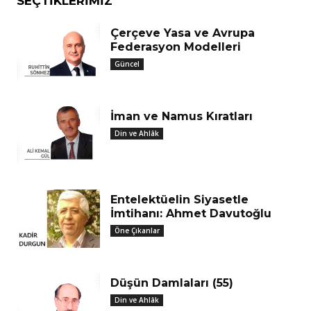
SEÇTIKLERIMIZ
Çerçeve Yasa ve Avrupa
Federasyon Modelleri
Güncel
İman ve Namus Kıratları
Din ve Ahlâk
Entelektüelin Siyasetle
İmtihanı: Ahmet Davutoğlu
Öne Çıkanlar
Düşün Damlaları (55)
Din ve Ahlâk