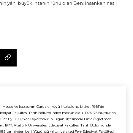
emin yâni büyük insanın rûhu olan Ben; insanken nasıl
i, Mesudiye kazasının Çardaklı köyü ilkokulunu bitirdi. 1965'de
i Edebiyat Fakültesi Tarih Bölümünden mezun oldu. 1974-75 Burdur'da
. 22 Eylül 1975'de Diyarbakır'ın Ergani ilçesindeki Dicle Öğretmen
art 1977, Atatürk Üniversitesi Edebiyat Fakültesi Tarih Bölümünde
9 tarihinden beri, Yüzüncü Yıl Üniversitesi Fen-Edebiyat Fakültesi