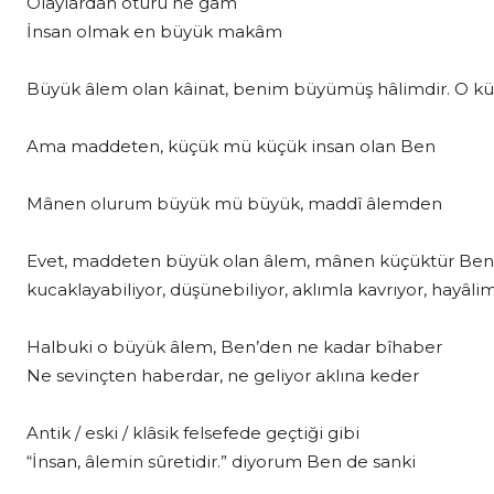
Olaylardan ötürü ne gam
İnsan olmak en büyük makâm
Büyük âlem olan kâinat, benim büyümüş hâlimdir. O küç
Ama maddeten, küçük mü küçük insan olan Ben
Mânen olurum büyük mü büyük, maddî âlemden
Evet, maddeten büyük olan âlem, mânen küçüktür Ben 
kucaklayabiliyor, düşünebiliyor, aklımla kavrıyor, hayâli
Halbuki o büyük âlem, Ben’den ne kadar bîhaber
Ne sevinçten haberdar, ne geliyor aklına keder
Antik / eski / klâsik felsefede geçtiği gibi
“İnsan, âlemin sûretidir.” diyorum Ben de sanki