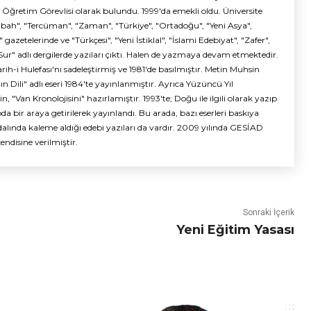
ğretim Görevlisi olarak bulundu. 1999'da emekli oldu. Üniversite
Sabah", "Tercüman", "Zaman", "Türkiye", "Ortadoğu", "Yeni Asya",
gazetelerinde ve "Türkçesi", "Yeni İstiklal", "İslami Edebiyat", "Zafer",
ve "Sur" adlı dergilerde yazıları çıktı. Halen de yazmaya devam etmektedir.
h-i Hulefası'nı sadeleştirmiş ve 1981'de basılmıştır. Metin Muhsin
n Dili" adlı eseri 1984'te yayınlanmıştır. Ayrıca Yüzüncü Yıl
n, "Van Kronolojisini" hazırlamıştır. 1993'te; Doğu ile ilgili olarak yazıp
da bir araya getirilerek yayınlandı. Bu arada, bazı eserleri baskıya
dalında kaleme aldığı edebi yazıları da vardır. 2009 yılında GESİAD
endisine verilmiştir.
Sonraki İçerik
Yeni Eğitim Yasası