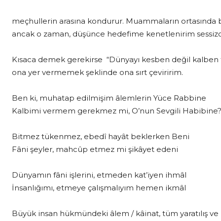
meçhullerin arasına kondurur. Muammaların ortasında bul
ancak o zaman, düşünce hedefime kenetlenirim sessizc
Kısaca demek gerekirse “Dünyayı kesben değil kalben t
ona yer vermemek şeklinde ona sırt çeviririm.
Ben ki, muhatap edilmişim âlemlerin Yüce Rabbine
Kalbimi vermem gerekmez mi, O’nun Sevgili Habibine
Bitmez tükenmez, ebedî hayât beklerken Beni
Fâni şeyler, mahcûp etmez mi şikâyet edeni
Dünyamın fâni işlerini, etmeden kat’iyen ihmâl
İnsanlığımı, etmeye çalışmalıyım hemen ikmâl
Büyük insan hükmündeki âlem / kâinat, tüm yaratılış ve 