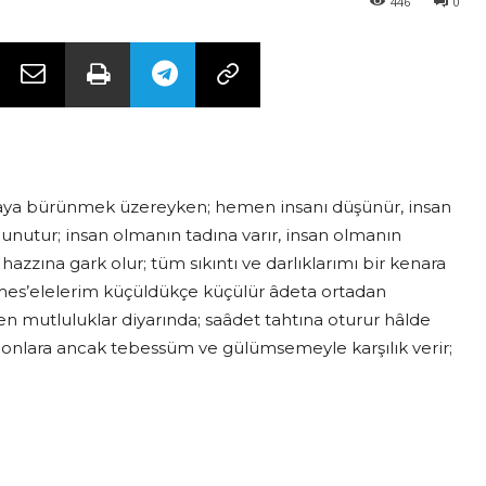
446
0
havaya bürünmek üzereyken; hemen insanı düşünür, insan
unutur; insan olmanın tadına varır, insan olmanın
azzına gark olur; tüm sıkıntı ve darlıklarımı bir kenara
e mes’elelerim küçüldükçe küçülür âdeta ortadan
n mutluluklar diyarında; saâdet tahtına oturur hâlde
; onlara ancak tebessüm ve gülümsemeyle karşılık verir;