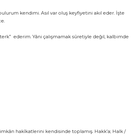
urum kendimi. Asıl var oluş keyfiyetini akıl eder. İşte
e.
erk” ederim. Yâni çalışmamak sûretiyle değil, kalbimde
?
imkân hakîkatlerini kendisinde toplamış. Hakk’a; Halk /