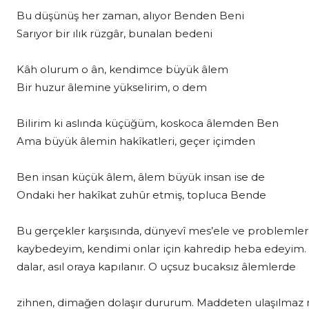
Bu düşünüş her zaman, alıyor Benden Beni
Sarıyor bir ılık rüzgâr, bunalan bedeni
Kâh olurum o ân, kendimce büyük âlem
Bir huzur âlemine yükselirim, o dem
Bilirim ki aslında küçüğüm, koskoca âlemden Ben
Ama büyük âlemin hakîkatleri, geçer içimden
Ben insan küçük âlem, âlem büyük insan ise de
Ondaki her hakîkat zuhûr etmiş, topluca Bende
Bu gerçekler karşısında, dünyevî mes’ele ve problemler
kaybedeyim, kendimi onlar için kahredip heba edeyim.
dalar, asıl oraya kapılanır. O uçsuz bucaksız âlemlerde
zihnen, dimağen dolaşır dururum. Maddeten ulaşılmaz