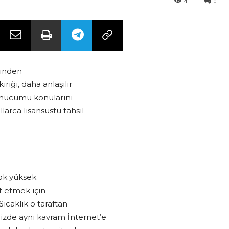
411
0
ğinden
rığı, daha anlaşılır
S hücumu konularını
arca lisansüstü tahsil
Çok yüksek
t etmek için
Sıcaklık o taraftan
zde aynı kavram İnternet’e