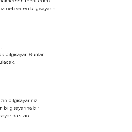
ahalelerden tecrit eden
hizmeti veren bilgisayarın
,
k bilgisayar. Bunlar
ulacak.
zin bilgisayarınız
n bilgisayarına bir
sayar da sizin