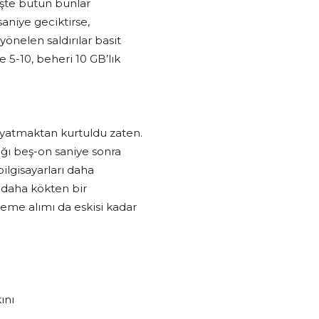
 İşte bütün bunlar
saniye geciktirse,
önelen saldırılar basit
5-10, beheri 10 GB’lık
 yatmaktan kurtuldu zaten.
ağı beş-on saniye sonra
bilgisayarları daha
Bu daha kökten bir
me alımı da eskisi kadar
ını