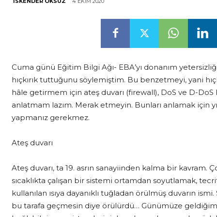
4 EKIM 2020
İSKENDER ÖKSÜZ
Cuma günü Eğitim Bilgi Ağı- EBA’yı donanım yetersizli
hıçkırık tuttuğunu söylemiştim. Bu benzetmeyi, yani hıçkı
hâle getirmem için ateş duvarı (firewall), DoS ve D-Do
anlatmam lazım. Merak etmeyin. Bunları anlamak için yıll
yapmanız gerekmez.
Ateş duvarı
Ateş duvarı, ta 19. asrın sanayiinden kalma bir kavram. 
sıcaklıkta çalışan bir sistemi ortamdan soyutlamak, tecri
kullanılan ısıya dayanıklı tuğladan örülmüş duvarın ismi. 
bu tarafa geçmesin diye örülürdü… Günümüze geldiğimi