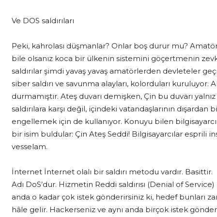
Ve DOS saldırıları
Peki, kahrolası düşmanlar? Onlar boş durur mu? Amatö
bile olsanız koca bir ülkenin sistemini göçertmenin zevk
saldırılar şimdi yavaş yavaş amatörlerden devleteler geçi
siber saldırı ve savunma alayları, kolorduları kuruluyor.
durmamıştır. Ateş duvarı demişken, Çin bu duvarı yalnız
saldırılara karşı değil, içindeki vatandaşlarının dışardan 
engellemek için de kullanıyor. Konuyu bilen bilgisayar
bir isim buldular: Çin Ateş Seddi! Bilgisayarcılar esprili in
vesselam.
İnternet İnternet olalı bir saldırı metodu vardır. Basittir.
Adı DoS’dur. Hizmetin Reddi saldırısı (Denial of Service)
anda o kadar çok istek gönderirsiniz ki, hedef bunları 
hâle gelir. Hackerseniz ve aynı anda birçok istek gönd