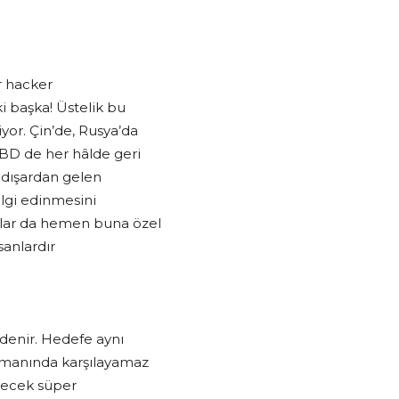
r hacker
i başka! Üstelik bu
yor. Çin’de, Rusya’da
 ABD de her hâlde geri
 dışardan gelen
bilgi edinmesini
cılar da hemen buna özel
sanlardır
 denir. Hedefe aynı
zamanında karşılayamaz
erecek süper