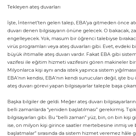
Tekleyen ateş duvarları
İşte, İnternet’ten gelen talep, EBA’ya gitmeden önce at
duvarı denen bilgisayarın önüne gelecek. O bakacak, zara
engelleyecek. Yok, masum bir öğrenci talebiyse bırakaca
virüs programları veya ateş duvarları gibi. Evet, evdeki bi
büyük ihtimalle ateş duvarı vardır. Fakat EBA gibi siste
vazifesi ile eğitim hizmeti vazifesini gören makineler bir 
Milyonlarca kişi aynı anda istek yapınca sistem yığılmas
EBA’nın kendisi, EBA’nın kendi sunucuları değil, işte bu
ateş duvarı görevi yapan bilgisayarlar taleple başa çıka
Başka bilgiler de geldi. Meğer ateş duvarı bilgisayarların
belli zamanlarda “yeniden başlatılması” gerekirmiş. Tıpk
bilgisayarları gibi. Bu “belli zaman” yüz, bin, on bin kişi 
ise, on milyon kişi girince saatler mertebesine inmiş ve
başlatmalar” sırasında da sistem hizmet veremez hâle g