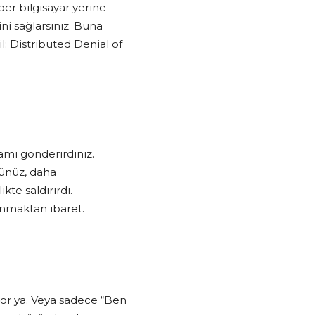
per bilgisayar yerine
ni sağlarsınız. Buna
: Distributed Denial of
ramı gönderirdiniz.
sünüz, daha
kte saldırırdı.
unmaktan ibaret.
or ya. Veya sadece “Ben