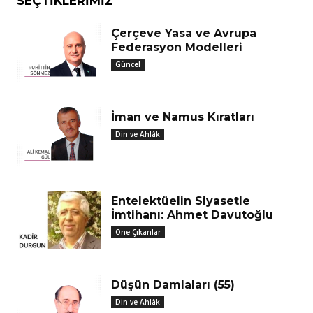
SEÇTIKLERIMIZ
Çerçeve Yasa ve Avrupa
Federasyon Modelleri
Güncel
İman ve Namus Kıratları
Din ve Ahlâk
Entelektüelin Siyasetle
İmtihanı: Ahmet Davutoğlu
Öne Çıkanlar
Düşün Damlaları (55)
Din ve Ahlâk