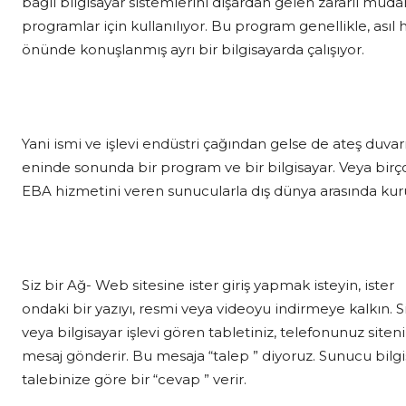
bağlı bilgisayar sistemlerini dışardan gelen zararlı müd
programlar için kullanılıyor. Bu program genellikle, asıl 
önünde konuşlanmış ayrı bir bilgisayarda çalışıyor.
Yani ismi ve işlevi endüstri çağından gelse de ateş duvarı
eninde sonunda bir program ve bir bilgisayar. Veya birço
EBA hizmetini veren sunucularla dış dünya arasında kur
Siz bir Ağ- Web sitesine ister giriş yapmak isteyin, ister
ondaki bir yazıyı, resmi veya videoyu indirmeye kalkın. Si
veya bilgisayar işlevi gören tabletiniz, telefonunuz siteni
mesaj gönderir. Bu mesaja “talep ” diyoruz. Sunucu bilgi
talebinize göre bir “cevap ” verir.