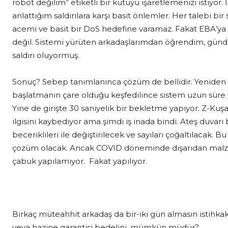
robot değilim” etiketli bir kutuyu işaretlemenizi istiyor.
anlattığım saldırılara karşı basit önlemler. Her talebi bir 
acemi ve basit bir DoS hedefine varamaz. Fakat EBA’ya y
değil. Sistemi yürüten arkadaşlarımdan öğrendim, günde 
saldırı oluyormuş.
Sonuç? Sebep tanımlanınca çözüm de bellidir. Yeniden
başlatmanın çare olduğu keşfedilince sistem uzun süre
Yine de girişte 30 saniyelik bir bekletme yapıyor. Z-Kuş
ilgisini kaybediyor ama şimdi iş inada bindi. Ateş duvarı 
beceriklileri ile değiştirilecek ve sayıları çoğaltılacak. 
çözüm olacak. Ancak COVID döneminde dışarıdan malze
çabuk yapılamıyor. Fakat yapılıyor.
Birkaç müteahhit arkadaş da bir-iki gün almasın istihkak
veya hazine garantisi bedelini, mümkün müdür?