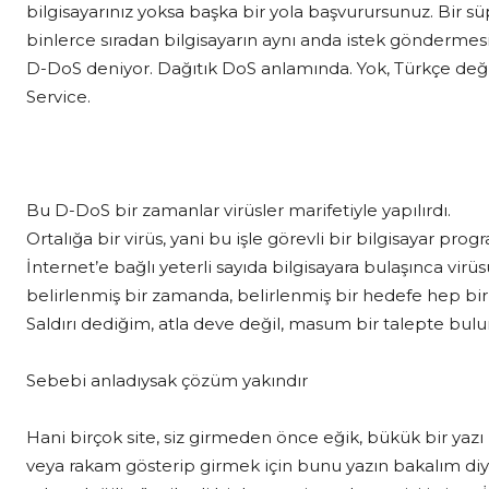
bilgisayarınız yoksa başka bir yola başvurursunuz. Bir sü
binlerce sıradan bilgisayarın aynı anda istek göndermesi
D-DoS deniyor. Dağıtık DoS anlamında. Yok, Türkçe değil
Service.
Bu D-DoS bir zamanlar virüsler marifetiyle yapılırdı.
Ortalığa bir virüs, yani bu işle görevli bir bilgisayar prog
İnternet’e bağlı yeterli sayıda bilgisayara bulaşınca virü
belirlenmiş bir zamanda, belirlenmiş bir hedefe hep birli
Saldırı dediğim, atla deve değil, masum bir talepte bul
Sebebi anladıysak çözüm yakındır
Hani birçok site, siz girmeden önce eğik, bükük bir yazı
veya rakam gösterip girmek için bunu yazın bakalım diy