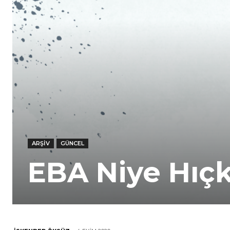
ARŞIV
GÜNCEL
EBA Niye Hıçk