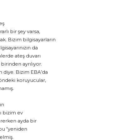
eş
rlı bir şey varsa,
k. Bizim bilgisayarların
lgisayarınızın da
mlerde ateş duvarı
birinden ayrılıyor.
ın diye. Bizim EBA’da
 öndeki koruyucular,
mamış.
ın
ı bizim ev
girerken ayda bir
 bu “yeniden
elmiş.