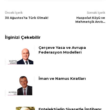
Önceki İçerik
Sonraki İçerik
30 Ağustos’ta Türk Olmak!
Haspolat Köyü ve
Mehmetçik Anıtı…
İlginizi Çekebilir
Çerçeve Yasa ve Avrupa
Federasyon Modelleri
İman ve Namus Kıratları
Entelektüelin Siyasetle İmtihanı: