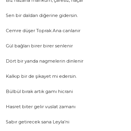
Biz hazana mahkûm, çaresiz, naçar
Sen bir daldan diğerine gidersin.
Cemre düşer Toprak Ana canlanir
Gül bağları birer birer senlenir
Dört bir yanda nagmelerin dinlenir
Kalkıp bir de şikayet mi edersin.
Bülbül bırak artık gamı hicrani
Hasret biter gelir vuslat zamanı
Sabır getirecek sana Leyla’ni