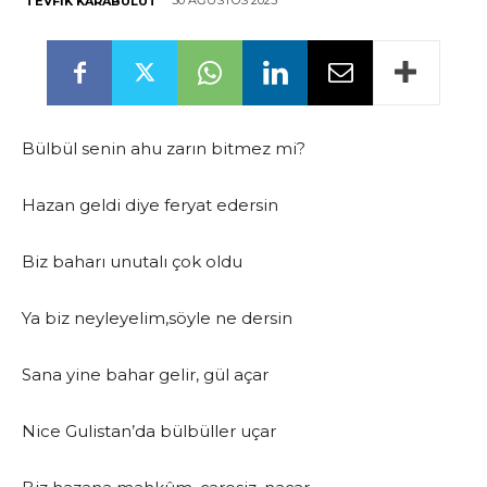
30 AĞUSTOS 2025
TEVFIK KARABULUT
Bülbül senin ahu zarın bitmez mi?
Hazan geldi diye feryat edersin
Biz baharı unutalı çok oldu
Ya
biz neyleyelim,söyle ne dersin
Sana yine bahar gelir, gül açar
Nice Gulistan’da bülbüller uçar