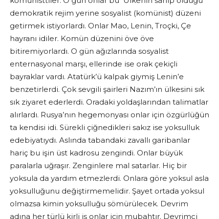
komünisttiler. O gün onlar bu Ülkenin sahip olduğu
demokratik rejim yerine sosyalist (komünist) düzeni
getirmek istiyorlardı. Onlar Mao, Lenin, Troçki, Çe
hayranı idiler. Komün düzenini öve öve
bitiremiyorlardı. O gün ağızlarında sosyalist
enternasyonal marşı, ellerinde ise orak çekiçli
bayraklar vardı. Atatürk’ü kalpak giymiş Lenin’e
benzetirlerdi. Çok sevgili şairleri Nazım’ın ülkesini sık
sık ziyaret ederlerdi. Oradaki yoldaşlarından talimatlar
alırlardı. Rusya’nın hegemonyası onlar için özgürlüğün
ta kendisi idi. Sürekli çiğnedikleri sakız ise yoksulluk
edebiyatıydı. Aslında tabandaki zavallı garibanlar
hariç bu işin üst kadrosu zengindi. Onlar büyük
paralarla uğraşır. Zenginlere mal satarlar. Hiç bir
yoksula da yardım etmezlerdi. Onlara göre yoksul asla
yoksulluğunu değiştirmemelidir. Şayet ortada yoksul
olmazsa kimin yoksulluğu sömürülecek. Devrim
adına her türlü kirli iş onlar için mubahtır. Devrimci