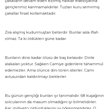
çakalların devam eden ezilmiş halklar edebiyatına
gençlerimiz kanmamalıdırlar. Tuzları kuru semirmiş
çakallar fırsat kollamaktadır.
Zira alışmış kudurmuştan beterdir. Bunlar asla iflah
olmaz. Ta ki öldükleri güne kadar.
Bunların dirisi kadar ölüsü de baş belasıdır. Dinle
alakaları yoktur. Sağken Camiye gidenlere tahammül
edemezler. Ama ölünce dini tören isterler. Cami
avlusundan kaldırılmayı beklerler.
Bu günün gençliği bunları iyi tanımalıdır. 68 kuşağının
solcularının da masum olmadığını iyi bilmelidirler.
Kaç milliyetçi öldürdüklerini iyi öğrenmelidirler. O