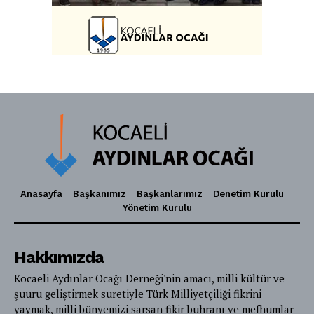
Anasayfa
Başkanımız
Başkanlarımız
Denetim Kurulu
Yönetim Kurulu
Hakkımızda
Kocaeli Aydınlar Ocağı Derneği'nin amacı, milli kültür ve
şuuru geliştirmek suretiyle Türk Milliyetçiliği fikrini
yaymak, milli bünyemizi sarsan fikir buhranı ve mefhumlar