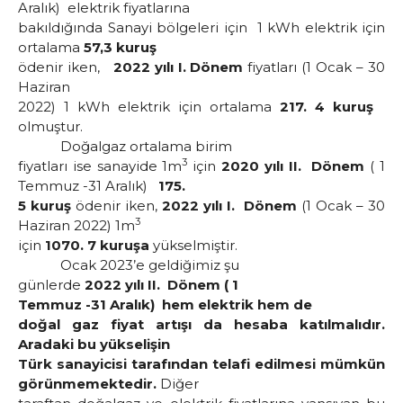
Aralık) elektrik fiyatlarına
bakıldığında Sanayi bölgeleri için 1 kWh elektrik için
ortalama
57,3 kuruş
ödenir iken,
2022 yılı I. Dönem
fiyatları (1 Ocak – 30
Haziran
2022) 1 kWh elektrik için ortalama
217. 4 kuruş
olmuştur.
Doğalgaz ortalama birim
3
fiyatları ise sanayide 1m
için
2020 yılı II. Dönem
( 1
Temmuz -31 Aralık)
175.
5 kuruş
ödenir iken,
2022 yılı I. Dönem
(1 Ocak – 30
3
Haziran 2022) 1m
için
1070. 7 kuruşa
yükselmiştir.
Ocak 2023’e geldiğimiz şu
günlerde
2022 yılı II. Dönem ( 1
Temmuz -31 Aralık) hem elektrik hem de
doğal gaz fiyat artışı da hesaba katılmalıdır.
Aradaki bu yükselişin
Türk sanayicisi tarafından telafi edilmesi mümkün
görünmemektedir.
Diğer