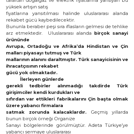
taraftan doğalgaz ve elektrik fiyatlarına yansıyan bu
yüksek artışın satış
fiyatlarına yansıtılması halinde uluslararası alanda
rekabet gücü kaybedilecektir.
Bununla beraber peşi sıra iflasların gelmesi de tehlike
arz etmektedir. Uluslararası alanda
birçok sanayi
ürününde
Avrupa, Ortadoğu ve Afrika’da Hindistan ve Çin
malları piyasayı tutmuş ve Türk
mallarının alanını daraltmıştır. Türk sanayicisinin ve
ihracatçısının rekabet
gücü yok olmaktadır.
İlerleyen günlerde
gerekli tedbirler alınmadığı takdirde Türk
girişimciler kendi kurdukları ve
sıfırdan var ettikleri fabrikalarını Çin başta olmak
üzere yabancı firmalara
satmak zorunda kalacaklardır.
Geçmiş yıllarda
bunun birçok örneği Organize
Sanayi bölgelerinde görülmüştür. Adeta Türkiye’ye
yabancı sermaye uluslararası