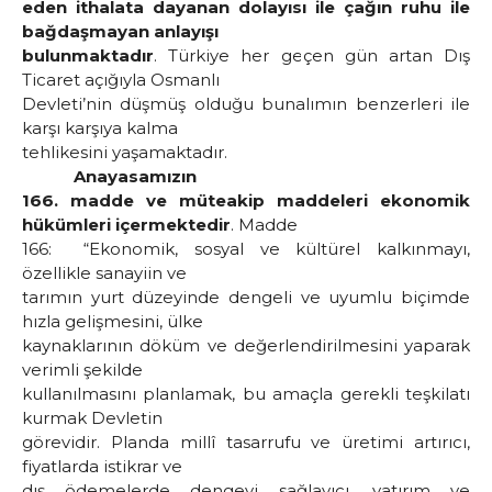
eden ithalata dayanan dolayısı ile çağın ruhu ile
bağdaşmayan anlayışı
bulunmaktadır
. Türkiye her geçen gün artan Dış
Ticaret açığıyla Osmanlı
Devleti’nin düşmüş olduğu bunalımın benzerleri ile
karşı karşıya kalma
tehlikesini yaşamaktadır.
Anayasamızın
166. madde ve müteakip maddeleri ekonomik
hükümleri içermektedir
. Madde
166: “Ekonomik, sosyal ve kültürel kalkınmayı,
özellikle sanayiin ve
tarımın yurt düzeyinde dengeli ve uyumlu biçimde
hızla gelişmesini, ülke
kaynaklarının döküm ve değerlendirilmesini yaparak
verimli şekilde
kullanılmasını planlamak, bu amaçla gerekli teşkilatı
kurmak Devletin
görevidir. Planda millî tasarrufu ve üretimi artırıcı,
fiyatlarda istikrar ve
dış ödemelerde dengeyi sağlayıcı, yatırım ve