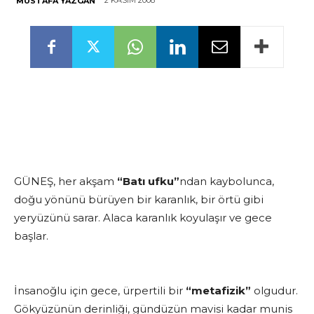
2 KASIM 2008
MUSTAFA YAZGAN
GÜNEŞ, her akşam
“Batı ufku”
ndan kaybolunca,
doğu yönünü bürüyen bir karanlık, bir örtü gibi
yeryüzünü sarar. Alaca karanlık koyulaşır ve gece
başlar.
İnsanoğlu için gece, ürpertili bir
“metafizik”
olgudur.
Gökyüzünün derinliği, gündüzün mavisi kadar munis