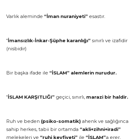
Varlık aleminde
“İman nuraniyeti”
esastır.
“
İmansızlık-İnkar-Şüphe karanlığı”
sınırlı ve izafidir
(nisbidir)
Bir başka ifade ile
“İSLAM” alemlerin nurudur.
“
İSLAM KARŞITLIĞI”
geçici, sınırlı,
marazi bir haldir.
Ruh ve beden
(psiko-somatik)
ahenk ve sağlığınca
sahip herkes, tabii bir ortamda
“akli+zihni+iradi”
melekeleri ve
“ruhi keyfiyeti”
ile
“İSLAM”
a erer.