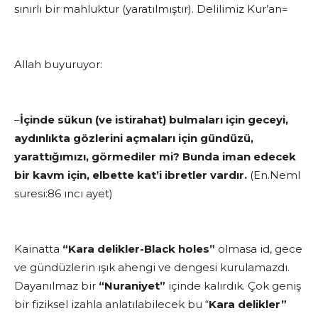
sınırlı bir mahluktur (yaratılmıştır). Delilimiz Kur’an=
Allah buyuruyor:
–
İçinde sükun (ve istirahat) bulmaları için geceyi,
aydınlıkta gözlerini açmaları için gündüzü,
yarattığımızı, görmediler mi? Bunda iman edecek
bir kavm için, elbette kat’i ibretler vardır.
(En.Neml
suresi:86 ıncı ayet)
Kainatta
“Kara delikler-Black holes”
olmasa id, gece
ve gündüzlerin ışık ahengi ve dengesi kurulamazdı.
Dayanılmaz bir
“Nuraniyet”
içinde kalırdık. Çok geniş
bir fiziksel izahla anlatılabilecek bu “
Kara delikler”