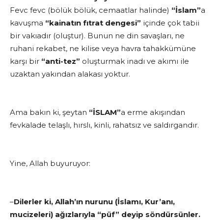
Fevc fevc (bölük bölük, cemaatlar halinde)
“İslam”
a
kavuşma
“kainatın fıtrat dengesi”
içinde çok tabii
bir vakıadır (oluştur). Bunun ne din savaşları, ne
ruhani rekabet, ne kilise veya havra tahakkümüne
karşı bir
“anti-tez”
oluşturmak inadı ve akımı ile
uzaktan yakından alakası yoktur.
Ama bakın ki, şeytan
“İSLAM”
a erme akışından
fevkalade telaşlı, hırslı, kinli, rahatsız ve saldırgandır.
Yine, Allah buyuruyor:
–
Dilerler ki, Allah’ın nurunu (İslamı, Kur’anı,
mucizeleri) ağızlarıyla “püf” deyip söndürsünler.