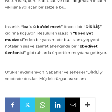
Bütün kara, kuru, kaba, katı ve batıl doğmaları inkarın
yıkılışına yol açan bir zelzele bu..
İnsanlık,
“ba’s-ü ba’del mevt”
öncesi bir
“DİRİLİŞ”
çığırına koşuyor.. Resulullah (s.a.s.)ın
“Ebediyet
mucizesi”
nden bir yansımadır bu.. İslam, yepyeni
notaların ses ve zarafet ahenginde bir
“Ebediyet
Senfonisi”
gibi ruhlarda ürpertiler meydana getiriyor.
Ufuklar aydınlanıyor!.. Sabahlar ve seherler “DİRİLİŞ”
vecdinde dostlar.. Müjdeli rüzgarlara selam.