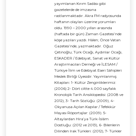
yayımlanan Kırım Sadâsı gibi
gazetelerde de imzasına
rastlanmaktadır. Akra FM radyosunda
haftanın olayları üzerine yorumları
oldu. 1990 – 2000 yılları arasında
(haftada bir gün) Zaman Gazetesi’nde
köşe yazıları yazdı. Hâlen; Önce Vatan
Gazetesi’nde, yazmaktadır. Oğuz
Çetinoğlu; Türk Ocağı, Aydınlar Ocağı,
ESKADER / Edebiyat, Sanat ve Kültür
Araştırmacıları Derneği ve İLESAM /
Türkiye İlim ve Edebiyat Eseri Sâhipleri
Meslek Birliği Üyesidir. Yayımlanmış
Kitapları: 1- Kültür Zenginliklerimiz:
(2006) 2- Dört ciltte 4.000 sayfalık
Kronolojik Tarih Ansiklopedisi: (2008 ve
2012), 3- Tarih Sözlüğü: (2009), 4-
Okyanusa Açılan Kapılar / Tefekkür
Mayası Röportajlar: (2009). 5-
Altaylardan Hira’ya Türk-İslâm
Dostluğu: (2012 ve 2013), 6- Bilenlerin
Dilinden Irak Türkleri: (2012), 7- Türkler