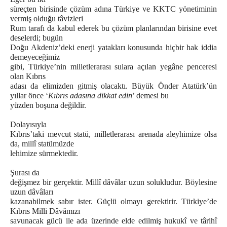
süreçten birisinde çözüm adına Türkiye ve KKTC yönetiminin
vermiş olduğu tâvizleri
Rum tarafı da kabul ederek bu çözüm planlarından birisine evet
deselerdi; bugün
Doğu Akdeniz’deki enerji yatakları konusunda hiçbir hak iddia
demeyeceğimiz
gibi, Türkiye’nin milletlerarası sulara açılan yegâne penceresi
olan Kıbrıs
adası da elimizden gitmiş olacaktı. Büyük Önder Atatürk’ün
yıllar önce ‘
Kıbrıs adasına dikkat edin
’ demesi bu
yüzden boşuna değildir.
Dolayısıyla
Kıbrıs’taki mevcut statü, milletlerarası arenada aleyhimize olsa
da, millî statümüzde
lehimize sürmektedir.
Şurası da
değişmez bir gerçektir. Millî dâvâlar uzun solukludur. Böylesine
uzun dâvâları
kazanabilmek sabır ister. Güçlü olmayı gerektirir. Türkiye’de
Kıbrıs Milli Dâvâmızı
savunacak gücü ile ada üzerinde elde edilmiş hukukî ve târihî