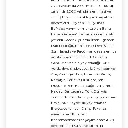
Azerbaycan’da ve Kırım’da tesis kurup
çalıştırdı. 2000 yılında işlerini tasfiye
etti. İş hayatı ile birlikte yazı hayatı da
devam etti. İlk yazısı 1954 yılında
Bafra’da yayımlanmakta olan Bafra
Haber Gazetesi’nde başmakale olarak
yer aldı. Sonraki yıllarda İlhan Egemen
Darendelioğlu’nun Toprak Dergisi’nde,
Son Havadis ve Tercüman gazetelerinde
yazıları yayımlandı. Türk Ocakları
Genel Merkezinin yayımladığı Türk
Yurdu dergisinde yazdı. İslâm, Kadın ve
Aile, Yörünge, Ufuk, Emelimiz Kırım,
Papatya, Tarih ve Düşünce, Yeni
Düşünce, Yeni Hafta, Sağduyu, Orkun,
Kalgay, Bahçesaray, Türk Dünyâsı
Târih ve Kültür, Antalya’da yayımlanan
Nevzuhur, Kayseri’de yayımlanan
Erciyes ve Yeniden Diriliş, Tokat’ta
yayımlanan Kümbet,
Kahramanmaraş’ta yayımlanan Alkış
dergilerinde, Dünyâ ve Kırım’da