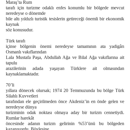
Maraş’ta Rum
tarafı için turizme odaklı enfes konumlu bir bölgede mevcut
neredeyse o dönemde
bile altı yıldızlı turistik tesislerin getireceği önemli bir ekonomik
kaynak
söz konusudur.
Türk tarafı
içinse bölgenin önemi neredeyse tamamının ata yadigârı
Osmanlı vakıflarından
Lala Mustafa Paşa, Abdullah Ağa ve Bilal Ağa vakıflarına ait
tapulu
arazilerinin adada yaşayan Türklere ait olmasından
kaynaklamaktadır.
70’li
yıllara dönecek olursak; 1974 20 Temmuzunda bu bölge Türk
Silahlı Kuvvetleri
tarafından ele geçirilmeden önce Akdeniz’in en önde gelen ve
neredeyse dünya
turizminin odak noktası olmaya aday bir turizm cennetiydi.
Rumlar harekât
öncesinde adanın turizm gelirinin %53’ünü bu bölgeden
kazanıyordu. Böylesine