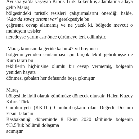
Avustralya’da yaşayan Kıbrıs Türk kökenli iş adamlarına adaya
gelip Maraş
bölgesindeki turistik tesisleri çalıştırmalarını önerdiği halde,
‘
Ada’da savaş ortamı var
’ gerekçesiyle bu
çağrısına cevap alamamış ve ne yazık ki, bölgede mevcut o
muhteşem tesisler
neredeyse yarım asır önce çürümeye terk edilmiştir.
Maraş konusunda geride kalan 47 yıl boyunca
bölgenin yeniden canlanması için birçok teklif getirilmişse de
Rum tarafı bu
tekliflerin hiçbirisine olumlu bir cevap vermemiş, bölgenin
yeniden hayata
dönmesi çabaları her defasında boşa çıkmıştır.
Maraş
bölgesi ile ilgili olarak günümüze dönecek olursak; Hâlen Kuzey
Kıbrıs Türk
Cumhuriyeti (KKTC) Cumhurbaşkanı olan Değerli Dostum
Ersin Tatar’ın
Başbakanlığı döneminde 8 Ekim 2020 târihinde bölgenin
%3,5’luk bölümü dolaşıma
acımıştır.