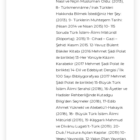
Nasıl ve Niçin Müslüman Oldu: (2013),
8- Türkmennâme / Irak Türkleri
Hakkında Bilmek İstediğiniz Her Şey:
(2013). 9- Türklerin Muhteşem Tarihi:
(Nisan 2014 ve Nisan 2015) 10- 115
Soruda Türk İslâm-Âlimi Mâtüridî
(Röportaj): 2015) 11- Cihad – Gazi –
Şehid: Kasım 2015. 12-Yavuz Bülent
Bâkiler Kitabı (2016 Mehmet Şâdi Polat
ile birlikte) 13-Her Yönüyle Kâzım
Karabekir (2017 Mehmet Şadi Polat ile
birlikte) 14-Dil ve Edebiyat Dergisi / İlk
100 Sayı Bibliygorafyası (2017 Mehmet
Şâdi Polat ile birlikte) 15-Büyük Türk
İslâm Âlimi Serahsî (2018), 16-Âyetler ve
Hadisler Rehberliğinde Kutadgu
Bilig’den Seçmeler (2018), 17-Edib
Ahmet Yüknekî ve Atebetü’l-Hakayık
(2018), 18- Büyük Türk İslâm Âlimi
Mâtürîdî (2019), 19-Kâşgarlı Mahmud
ve Dîvânu Lugati’t-Türk (2019). 20-
Duâ / Huzura Açılan Kapılar. (2019) 10-
Yesevi Yayıncılık, 12-Yakın Plan Yayınları,