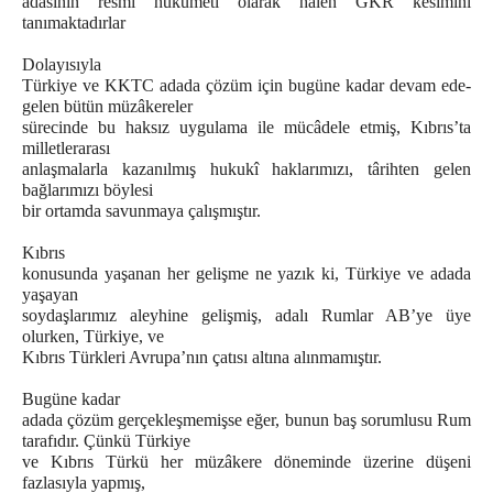
adasının resmî hükümeti olarak hâlen GKR kesimini
tanımaktadırlar
Dolayısıyla
Türkiye ve KKTC adada çözüm için bugüne kadar devam ede-
gelen bütün müzâkereler
sürecinde bu haksız uygulama ile mücâdele etmiş, Kıbrıs’ta
milletlerarası
anlaşmalarla kazanılmış hukukî haklarımızı, târihten gelen
bağlarımızı böylesi
bir ortamda savunmaya çalışmıştır.
Kıbrıs
konusunda yaşanan her gelişme ne yazık ki, Türkiye ve adada
yaşayan
soydaşlarımız aleyhine gelişmiş, adalı Rumlar AB’ye üye
olurken, Türkiye, ve
Kıbrıs Türkleri Avrupa’nın çatısı altına alınmamıştır.
Bugüne kadar
adada çözüm gerçekleşmemişse eğer, bunun baş sorumlusu Rum
tarafıdır. Çünkü Türkiye
ve Kıbrıs Türkü her müzâkere döneminde üzerine düşeni
fazlasıyla yapmış,