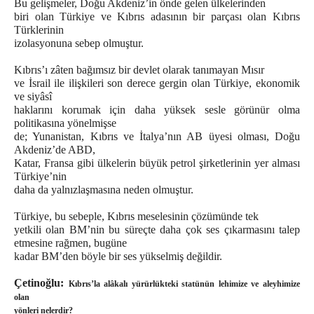
Bu gelişmeler, Doğu Akdeniz’in önde gelen ülkelerinden
biri olan Türkiye ve Kıbrıs adasının bir parçası olan Kıbrıs
Türklerinin
izolasyonuna sebep olmuştur.
Kıbrıs’ı zâten bağımsız bir devlet olarak tanımayan Mısır
ve İsrail ile ilişkileri son derece gergin olan Türkiye, ekonomik
ve siyâsî
haklarını korumak için daha yüksek sesle görünür olma
politikasına yönelmişse
de; Yunanistan, Kıbrıs ve İtalya’nın AB üyesi olması, Doğu
Akdeniz’de ABD,
Katar, Fransa gibi ülkelerin büyük petrol şirketlerinin yer alması
Türkiye’nin
daha da yalnızlaşmasına neden olmuştur.
Türkiye, bu sebeple, Kıbrıs meselesinin çözümünde tek
yetkili olan BM’nin bu süreçte daha çok ses çıkarmasını talep
etmesine rağmen, bugüne
kadar BM’den böyle bir ses yükselmiş değildir.
Çetinoğlu:
Kıbrıs’la alâkalı yürürlükteki statünün lehimize ve aleyhimize
olan
yönleri nelerdir?