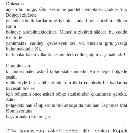
Dolaşıma
açılan bu bölge, sâhil kesimine paralel Demokrasi Caddesi’dir.
Bölgeyi ziyârete
gelenler kimlik kartlarını giriş noktasındaki polise teslim ettikten
sonra
bölgeye girebilmektedirler. Maraş’ın ziyâreti sâdece bu cadde
üzerinde
yapılmakta, caddeyi çevreleyen otel vd. binalara giriş yasağı
bulunmaktadır. Ki,
bu binalar hâlen yıllar öncesinin terk edilmişliğini yaşamaktadır!
Unutulmasın
ki, burası hâlen askerî bölge statüsündedir. Bu sebeple bölgede
çeşitli
mülkleriyle hak sâhibi olduklarını iddia edenlerin bu haklarına
kavuşabilmeleri
için bölgenin önce askerî bölge statüsünden çıkarılması gerekir.
Zâten
bölgedeki hak sâhiplerinin de Lefkoşa’da bulunan Taşınmaz Mal
Komisyonuna
başvurmaları istenmiştir
.
1974 sonrasında askerî bölge ilân edilen Kapalı