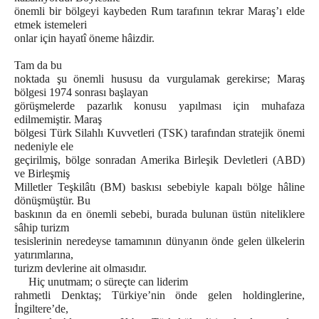
önemli bir bölgeyi kaybeden Rum tarafının tekrar Maraş’ı elde
etmek istemeleri
onlar için hayatî öneme hâizdir.
Tam da bu
noktada şu önemli hususu da vurgulamak gerekirse; Maraş
bölgesi 1974 sonrası başlayan
görüşmelerde pazarlık konusu yapılması için muhafaza
edilmemiştir. Maraş
bölgesi Türk Silahlı Kuvvetleri (TSK) tarafından stratejik önemi
nedeniyle ele
geçirilmiş, bölge sonradan Amerika Birleşik Devletleri (ABD)
ve Birleşmiş
Milletler Teşkilâtı (BM) baskısı sebebiyle kapalı bölge hâline
dönüşmüştür. Bu
baskının da en önemli sebebi, burada bulunan üstün niteliklere
sâhip turizm
tesislerinin neredeyse tamamının dünyanın önde gelen ülkelerin
yatırımlarına,
turizm devlerine ait olmasıdır.
Hiç unutmam; o süreçte can liderim
rahmetli Denktaş; Türkiye’nin önde gelen holdinglerine,
İngiltere’de,