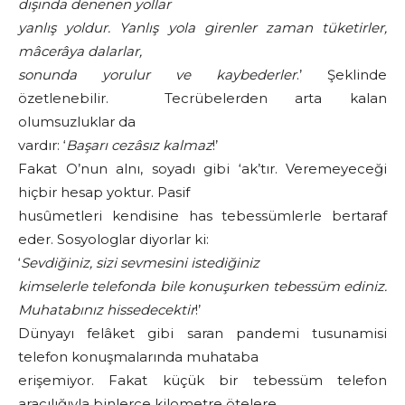
dışında denenen yollar
yanlış yoldur. Yanlış yola girenler zaman tüketirler,
mâcerâya dalarlar,
sonunda yorulur ve kaybederler
.’ Şeklinde
özetlenebilir. Tecrübelerden arta kalan
olumsuzluklar da
vardır: ‘
Başarı cezâsız kalmaz
!’
Fakat O’nun alnı, soyadı gibi ‘ak’tır. Veremeyeceği
hiçbir hesap yoktur. Pasif
husûmetleri kendisine has tebessümlerle bertaraf
eder. Sosyologlar diyorlar ki:
‘
Sevdiğiniz, sizi sevmesini istediğiniz
kimselerle telefonda bile konuşurken tebessüm ediniz.
Muhatabınız hissedecektir
!’
Dünyayı felâket gibi saran pandemi tusunamisi
telefon konuşmalarında muhataba
erişemiyor. Fakat küçük bir tebessüm telefon
aracılığıyla binlerce kilometre ötelere