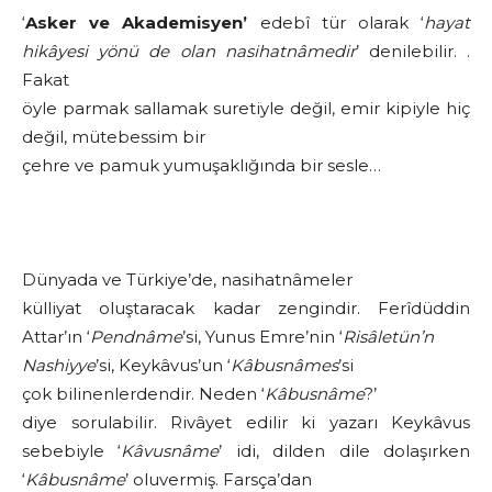
‘
Asker ve Akademisyen’
edebî tür olarak ‘
hayat
hikâyesi yönü de olan nasihatnâmedir
’ denilebilir. .
Fakat
öyle parmak sallamak suretiyle değil, emir kipiyle hiç
değil, mütebessim bir
çehre ve pamuk yumuşaklığında bir sesle…
Dünyada ve Türkiye’de, nasihatnâmeler
külliyat oluştaracak kadar zengindir. Ferîdüddin
Attar’ın ‘
Pendnâme
’si, Yunus Emre’nin ‘
Risâletün’n
Nashiyye
’si, Keykâvus’un ‘
Kâbusnâmes
’si
çok bilinenlerdendir. Neden ‘
Kâbusnâme
?’
diye sorulabilir. Rivâyet edilir ki yazarı Keykâvus
sebebiyle ‘
Kâvusnâme
’ idi, dilden dile dolaşırken
‘
Kâbusnâme
’ oluvermiş. Farsça’dan