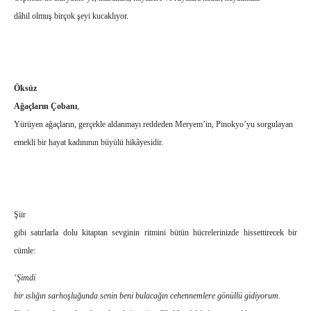
dâhil olmuş birçok şeyi kucaklıyor.
Öksüz
Ağaçların Çobanı
,
Yürüyen ağaçların, gerçekle aldanmayı reddeden Meryem’in, Pinokyo’yu sorgulayan
emekli bir hayat kadınının büyülü hikâyesidir.
Şiir
gibi satırlarla dolu kitaptan
sevginin ritmini bütün hücrelerinizde hissettirecek
bir
cümle:
‘
Şimdi
bir ıslığın sarhoşluğunda senin beni bulacağın cehennemlere gönüllü gidiyorum.