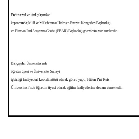
Endüstriyel ve ilmî çalışmalar
kapsamında; Millî ve Milletlerarası Hid­rojen Enerjisi Kongreleri Başkanlığı
ve Elimsan İlmî Araştırma Grubu (EBAR) Başkanlığı görevlerini yürütmektedir.
Bahçeşehir Üniversitesinde
öğretim üyesi ve
Üniversite-Sanayi
işbirliği faaliyetleri koordinatörü olarak görev yaptı. Hâlen Pîrî Reis
Üniversitesi’nde öğretim üyesi olarak eğitim faaliyetlerine devam etmektedir.