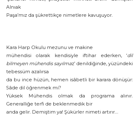
Alnıak
Paşa’mız da şükrettikçe nimetlere kavuşuyor.
Kara Harp Okulu mezunu ve makine
mühendisi olarak kendisiyle iftihar ederken, ‘
dil
bilmeyen mühendis sayılma
z’ denildiğinde, yüzündeki
tebessüm azalırsa
da bu ince hüzün, hemen isâbetli bir karara dönüşür:
Sâde dil öğrenmek mi?
Yüksek Mühendis olmak da programa alınır.
Generalliğe terfi de beklenmedik bir
anda gelir. Demiştim ya! Şükürler nimeti artırır…