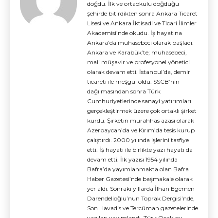
doğdu. İlk ve ortaokulu doğduğu
şehirde bitirdikten sonra Ankara Ticaret
Lisesi ve Ankara İktisadi ve Ticari İlimler
Akademisi’nde okudu. İş hayatına
Ankara’da muhasebeci olarak başladı.
Ankara ve Karabük’te; muhasebeci,
mali müşavir ve profesyonel yönetici
olarak devam etti. İstanbul’da, demir
ticareti ile meşgul oldu. SSCB’nin
dağılmasından sonra Türk
Cumhuriyetlerinde sanayi yatırımları
gerçekleştirmek üzere çok ortaklı şirket
kurdu. Şirketin murahhas azası olarak
Azerbaycan’da ve Kırım’da tesis kurup
çalıştırdı. 2000 yılında işlerini tasfiye
etti. İş hayatı ile birlikte yazı hayatı da
devam etti. İlk yazısı 1954 yılında
Bafra’da yayımlanmakta olan Bafra
Haber Gazetesi’nde başmakale olarak
yer aldı. Sonraki yıllarda İlhan Egemen
Darendelioğlu’nun Toprak Dergisi’nde,
Son Havadis ve Tercüman gazetelerinde
yazıları yayımlandı. Türk Ocakları