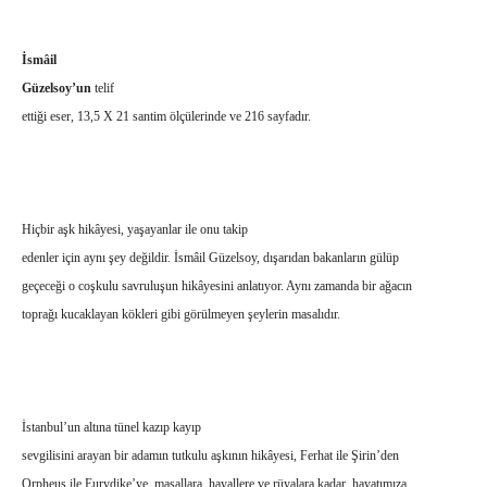
İsmâil
Güzelsoy’un
telif
ettiği eser, 13,5 X 21 santim ölçülerinde ve 216 sayfadır.
Hiçbir aşk hikâyesi, yaşayanlar ile onu takip
edenler için aynı şey değildir. İsmâil Güzelsoy, dışarıdan bakanların gülüp
geçeceği o coşkulu savruluşun hikâyesini anlatıyor. Aynı zamanda bir ağacın
toprağı kucaklayan kökleri gibi görülmeyen şeylerin masalıdır.
İstanbul’un altına tünel kazıp kayıp
sevgilisini arayan bir adamın tutkulu aşkının hikâyesi, Ferhat ile Şirin’den
Orpheus ile Eurydike’ye, masallara, hayallere ve rüyalara kadar, hayatımıza