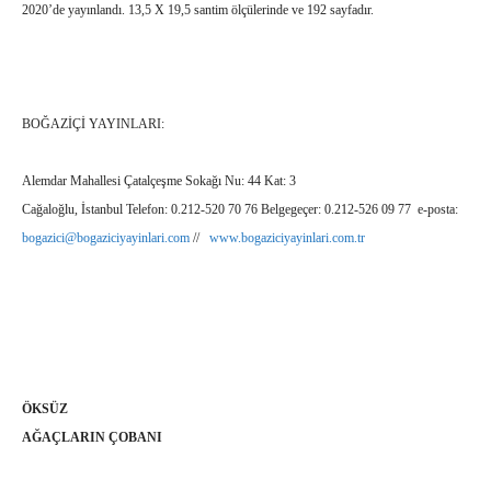
2020’de yayınlandı. 13,5 X 19,5 santim ölçülerinde ve 192 sayfadır.
BOĞAZİÇİ YAYINLARI:
Alemdar Mahallesi Çatalçeşme Sokağı Nu: 44 Kat: 3
Cağaloğlu, İstanbul Telefon: 0.212-520 70 76 Belgegeçer: 0.212-526 09 77 e-posta:
bogazici@bogaziciyayinlari.com
//
www.bogaziciyayinlari.com.tr
ÖKSÜZ
AĞAÇLARIN ÇOBANI