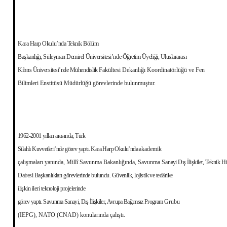
Kara Harp Okulu’nda Teknik Bölüm
Başkanlığı, Süleyman Demirel Üniversitesi’nde Öğretim Üyeliği, Uluslararası
Kıbrıs Üniversitesi’nde Mühendislik
Fakültesi Dekanlığı Koordinatörlüğü ve Fen
Bilimleri Enstitüsü Müdürlüğü görevlerinde bulunmuştur.
1962-2001 yılları arasında; Türk
Silahlı Kuvvetleri’nde görev yaptı. Kara Harp Okulu’nda
akademik
çalışmaları yanında, Millî Savunma Bakanlığında, Savunma Sa
nayi Dış İlişkiler, Teknik H
Dairesi Başkanlıkları gö­revlerinde bulundu. Güvenlik, lojistik ve tedârike
ilişkin ileri teknoloji proje
lerinde
görev yaptı. Savunma Sanayi, Dış İlişkiler, Avrupa Bağımsız Program
Grubu
(IEPG), NATO (CNAD) konularında çalıştı.