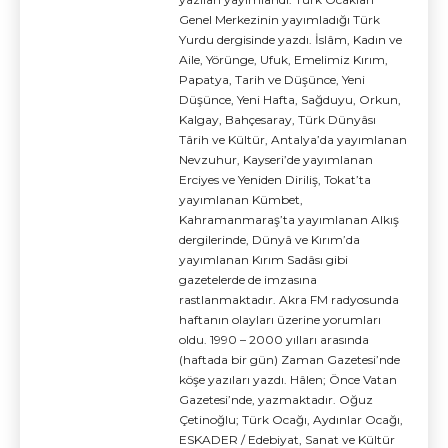
Genel Merkezinin yayımladığı Türk
Yurdu dergisinde yazdı. İslâm, Kadın ve
Aile, Yörünge, Ufuk, Emelimiz Kırım,
Papatya, Tarih ve Düşünce, Yeni
Düşünce, Yeni Hafta, Sağduyu, Orkun,
Kalgay, Bahçesaray, Türk Dünyâsı
Târih ve Kültür, Antalya’da yayımlanan
Nevzuhur, Kayseri’de yayımlanan
Erciyes ve Yeniden Diriliş, Tokat’ta
yayımlanan Kümbet,
Kahramanmaraş’ta yayımlanan Alkış
dergilerinde, Dünyâ ve Kırım’da
yayımlanan Kırım Sadâsı gibi
gazetelerde de imzasına
rastlanmaktadır. Akra FM radyosunda
haftanın olayları üzerine yorumları
oldu. 1990 – 2000 yılları arasında
(haftada bir gün) Zaman Gazetesi’nde
köşe yazıları yazdı. Hâlen; Önce Vatan
Gazetesi’nde, yazmaktadır. Oğuz
Çetinoğlu; Türk Ocağı, Aydınlar Ocağı,
ESKADER / Edebiyat, Sanat ve Kültür