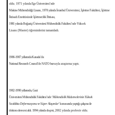
oldu. 1971 yılın­
da Ege Üniversitesi’nde
Makine Mühendisliği Lisans, 1978 yılında İstanbul
Üniversitesi, İşletme Fakültesi, İşletme
İktisadı Enstitüsünde İşletmecilik
İhtisası,
1981 yılında Boğaziçi Üniversitesi Mühendislik Fakültesi’nde Yük
sek
Lisans (Master) öğrenimlerini tamamladı.
1986-1987 yıllarında Kanada’da
National Research Council’de NATO bur
suyla araştırma yaptı.
1982-1990 yıllarında, Gazi
Üniversitesi Mühendislik Fakültesi’nde ‘
Mühen
dislik Malzemelerinin Yüksek
Sıcaklıkta Deformasyonu ve Süper Alaşım­
lar
’ konusunda yaptığı çalışma ile
doktora derecesi aldı. 1994 yılında doçent,
2002 yılında profesör oldu.