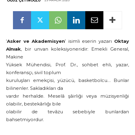
29 ARALIK 2020
OĞUZ ÇETINOĞLU
‘
Asker ve Akademisyen
’ isimli eserin yazarı
Oktay
Alnıak
, bir unvan koleksiyoneridir: Emekli General,
Makine
Yüksek Mühendisi, Prof. Dr., sohbet ehli, yazar,
konferansçı, sivil toplum
kuruluşları emekçisi, yüzücü, basketbolcu… Bunlar
bilinenler. Sakladıkları da
vardır herhalde. Meselâ şâirliği veya müzisyenliği
olabilir, bestekârlığı bile
olabilir de tevâzu sebebiyle bunlardan
bahsetmiyordur.