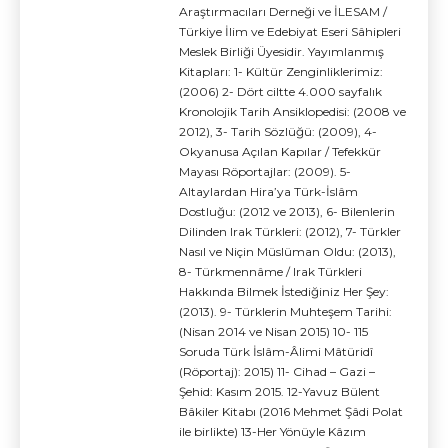
Araştırmacıları Derneği ve İLESAM /
Türkiye İlim ve Edebiyat Eseri Sâhipleri
Meslek Birliği Üyesidir. Yayımlanmış
Kitapları: 1- Kültür Zenginliklerimiz:
(2006) 2- Dört ciltte 4.000 sayfalık
Kronolojik Tarih Ansiklopedisi: (2008 ve
2012), 3- Tarih Sözlüğü: (2009), 4-
Okyanusa Açılan Kapılar / Tefekkür
Mayası Röportajlar: (2009). 5-
Altaylardan Hira’ya Türk-İslâm
Dostluğu: (2012 ve 2013), 6- Bilenlerin
Dilinden Irak Türkleri: (2012), 7- Türkler
Nasıl ve Niçin Müslüman Oldu: (2013),
8- Türkmennâme / Irak Türkleri
Hakkında Bilmek İstediğiniz Her Şey:
(2013). 9- Türklerin Muhteşem Tarihi:
(Nisan 2014 ve Nisan 2015) 10- 115
Soruda Türk İslâm-Âlimi Mâtüridî
(Röportaj): 2015) 11- Cihad – Gazi –
Şehid: Kasım 2015. 12-Yavuz Bülent
Bâkiler Kitabı (2016 Mehmet Şâdi Polat
ile birlikte) 13-Her Yönüyle Kâzım