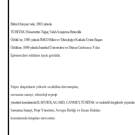
Bilim Dünyası’nda; 1993 yılında
TÜBİTAK Hüsamettin Tuğaç Vakfı Araş
tırma Birincilik
Ödülü’ne, 1995 yılında İMED Bilim ve Teknolojiye Katkı­da Üstün Başarı
Ödülüne, 1999 yılında İstanbul Üniversitesi ve Dünya Gru­
bunca Yılın
İşletmecileri ödülüne layık görüldü.
Süper alaşımların yüksek sıcaklıkta davranışları,
savunma sanayi, teknolo­
ji ve proje
yönetimi konularında ELSEVIER, AGARD, CANMET, TÜBİTAK
ve muhtelif dergilerde yayımla
Savunma Sanayi, Proje Yö
netimi, Avrupa Birliği ve İnsan Hakları
konularında kitapları mevcuttur.