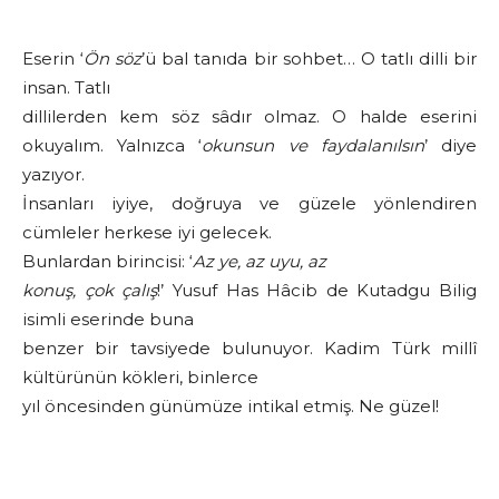
Eserin ‘
Ön söz
’ü bal tanıda bir sohbet… O tatlı dilli bir
insan. Tatlı
dillilerden kem söz sâdır olmaz. O halde eserini
okuyalım. Yalnızca ‘
okunsun ve faydalanılsın
’ diye
yazıyor.
İnsanları iyiye, doğruya ve güzele yönlendiren
cümleler herkese iyi gelecek.
Bunlardan birincisi: ‘
Az ye, az uyu, az
konuş, çok çalış
!’ Yusuf Has Hâcib de Kutadgu Bilig
isimli eserinde buna
benzer bir tavsiyede bulunuyor. Kadim Türk millî
kültürünün kökleri, binlerce
yıl öncesinden günümüze intikal etmiş. Ne güzel!