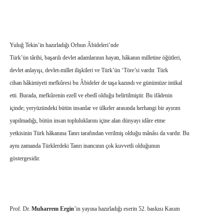
Yuluğ Tekin’in hazırladığı Orhun Âbideleri’nde
Türk’ün târihi, başarılı devlet adamlarının hayatı, hâkanın milletine öğütleri,
devlet anlayışı, devlet-millet ilişkileri ve Türk’ün ‘Töre’si vardır. Türk
cihan hâkimiyeti mefkûresi bu Âbideler de taşa kazındı ve günümüze intikal
etti. Burada, mefkûrenin ezelî ve ebedî olduğu belirtilmiştir. Bu ifâdenin
içinde; yeryüzündeki bütün insanlar ve ülkeler arasında herhangi bir ayırım
yapılmadığı, bütün insan topluluklarını içine alan dünyayı idâre etme
yetkisinin Türk hâkanına Tanrı tarafından verilmiş olduğu mânâsı da vardır. Bu
aynı zamanda Türklerdeki Tanrı inancının çok kuvvetli olduğunun
göstergesidir.
Prof. Dr.
Muharrem Ergin
’in yayına hazırladığı eserin 52. baskısı Kasım