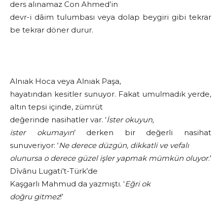
ders alınamaz Con Ahmed’in
devr-i dâim tulumbası veya dolap beygiri gibi tekrar
be tekrar döner durur.
Alnıak Hoca veya Alnıak Paşa,
hayatından kesitler sunuyor. Fakat umulmadık yerde,
altın tepsi içinde, zümrüt
değerinde nasihatler var. ‘
İster okuyun,
ister okumayın
’ derken bir değerli nasihat
sunuveriyor: ‘
Ne derece düzgün, dikkatli ve vefalı
olunursa o derece güzel işler yapmak mümkün oluyor
.’
Dîvânu Lugati’t-Türk’de
Kaşgarlı Mahmud da yazmıştı. ‘
Eğri ok
doğru gitmez
!’