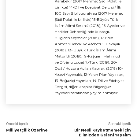
Karabekir (2017 Mehmet Şadi Polat ile
birlikte) 14-Dil ve Edebiyat Dergisi / İlk
100 Sayı Bibliygorafyası (2017 Mehmet
Şâdi Polat ile birlikte) 15-Büyük Türk
İslâm Âlimi Serahsî (2018), 16-Âyetler ve
Hadisler Rehberliğinde Kutadgu
Bilig’den Seçmeler (2018), 17-Edib
Ahmet Yüknekî ve Atebetü’l-Hakayık
(2018), 18- Büyük Türk İslâm Âlimi
Mâtürîdî (2019), 19-Kâşgarlı Mahmud
ve Dîvânu Lugati’t-Türk (2019). 20-
Duâ / Huzura Açılan Kapılar. (2019) 10-
Yesevi Yayıncılık, 12-Yakın Plan Yayınları,
13-Boğaziçi Yayınları, 14-Dil ve Edebiyat
Dergisi, diğer kitaplar Bilgeoğuz
Yayınları tarafından yayımlanmıştır.
Önceki İçerik
Sonraki İçerik
Milliyetçilik Üzerine
Bir Nesli Kaybetmemek için
Elimizden Geleni Yapalım