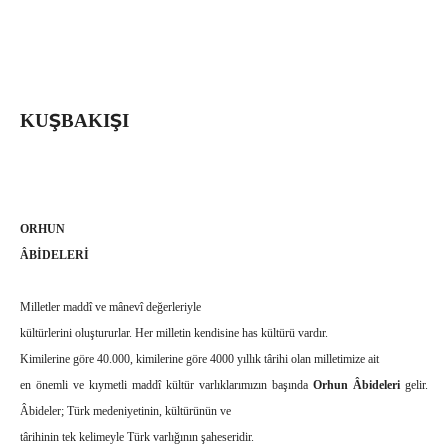
Ş
Ş
KU
BAKI
I
ORHUN
ÂBİDELERİ
Milletler maddî ve mânevî değerleriyle
kültürlerini oluştururlar. Her milletin kendisine has kültürü vardır.
Kimilerine göre 40.000, kimilerine göre 4000 yıllık târihi olan milletimize ait
en önemli ve kıymetli maddî kültür varlıklarımızın başında
Orhun Âbideleri
gelir.
Âbideler; Türk medeniyetinin, kültürünün ve
târihinin tek kelimeyle Türk varlığının şaheseridir.