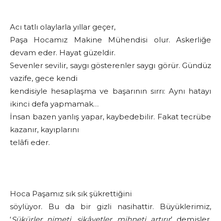
Acı tatlı olaylarla yıllar geçer,
Paşa Hocamız Makine Mühendisi olur. Askerliğe
devam eder. Hayat güzeldir.
Sevenler sevilir, saygı gösterenler saygı görür. Gündüz
vazife, gece kendi
kendisiyle hesaplaşma ve başarının sırrı: Aynı hatayı
ikinci defa yapmamak…
İnsan bazen yanlış yapar, kaybedebilir. Fakat tecrübe
kazanır, kayıplarını
telâfi eder.
Hoca Paşamız sık sık şükrettiğini
söylüyor. Bu da bir gizli nasihattir. Büyüklerimiz,
‘
Şükürler nimeti, şikâyetler mihneti artırır
’ demişler.