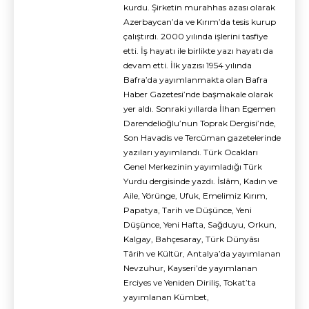
kurdu. Şirketin murahhas azası olarak
Azerbaycan’da ve Kırım’da tesis kurup
çalıştırdı. 2000 yılında işlerini tasfiye
etti. İş hayatı ile birlikte yazı hayatı da
devam etti. İlk yazısı 1954 yılında
Bafra’da yayımlanmakta olan Bafra
Haber Gazetesi’nde başmakale olarak
yer aldı. Sonraki yıllarda İlhan Egemen
Darendelioğlu’nun Toprak Dergisi’nde,
Son Havadis ve Tercüman gazetelerinde
yazıları yayımlandı. Türk Ocakları
Genel Merkezinin yayımladığı Türk
Yurdu dergisinde yazdı. İslâm, Kadın ve
Aile, Yörünge, Ufuk, Emelimiz Kırım,
Papatya, Tarih ve Düşünce, Yeni
Düşünce, Yeni Hafta, Sağduyu, Orkun,
Kalgay, Bahçesaray, Türk Dünyâsı
Târih ve Kültür, Antalya’da yayımlanan
Nevzuhur, Kayseri’de yayımlanan
Erciyes ve Yeniden Diriliş, Tokat’ta
yayımlanan Kümbet,