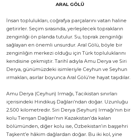
ARAL GÖLÜ
İnsan toplulukları, coğrafya parçalarını vatan haline
getirirler. Seçim sırasında, yerleşilecek toprakların
zenginliği ön planda tutulur. Su, toprak zenginliği
sağlayan en önemli unsurdur. Aral Gölü, böyle bir
zenginliğin merkezi olduğu için Türk topluluklarını
kendisine çekmiştir. Tarihî adıyla Amu Derya ve Siri
Derya, günümüzdeki isimleriyle Ceyhun ve Seyhun
ırmakları, asırlar boyunca Aral Gölü’ne hayat taşıdılar.
Amu Derya (Ceyhun) Irmağı, Tacikistan sınırları
içerisindeki Hindikuş Dağları’ndan doğar. Uzunluğu
2.500 kilometredir. Siri Derya (Seyhun) Irmağı’nın bir
kolu Tienşan Dağları’nın Kazakistan’da kalan
bölümünden, diğer kolu ise, Özbekistan’ın başşehri
Taşkent’e hâkim dağlardan doğar. Bu iki kol, yine