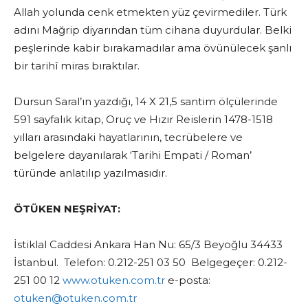
Allah yolunda cenk etmekten yüz çevirmediler. Türk
adını Mağrip diyarından tüm cihana duyurdular. Belki
peşlerinde kabir bırakamadılar ama övünülecek şanlı
bir tarihî miras bıraktılar.
Dursun Saral’ın yazdığı, 14 X 21,5 santim ölçülerinde
591 sayfalık kitap, Oruç ve Hızır Reislerin 1478-1518
yılları arasındaki hayatlarının, tecrübelere ve
belgelere dayanılarak ‘Tarihi Empati / Roman’
türünde anlatılıp yazılmasıdır.
ÖTÜKEN NEŞRİYAT:
İstiklal Caddesi Ankara Han Nu: 65/3 Beyoğlu 34433
İstanbul. Telefon: 0.212-251 03 50 Belgegeçer: 0.212-
251 00 12
www.otuken.com.tr
e-posta:
otuken@otuken.com.tr