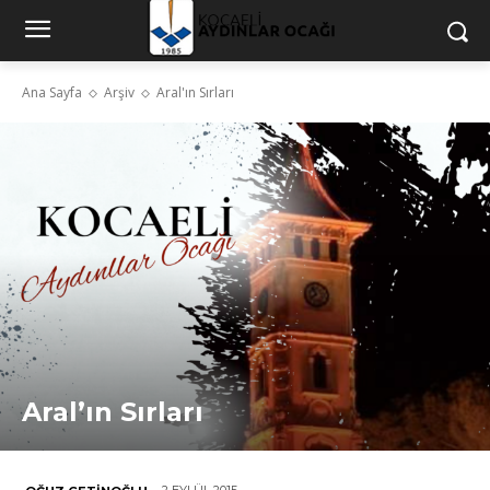
Ana Sayfa
Arşiv
Aral'ın Sırları
Aral’ın Sırları