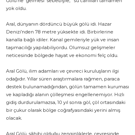
Gölü’ne gelmesi sebebiyle, su canlıları tamamen
yok oldu.
Aral, dünyanın dördüncü büyük gölü idi. Hazar
Denizi’nden 78 metre yüksekte idi. Birbirlerine
kanalla bağlı idiler. Kanal gemileriyle yük ve insan
taşımacılığı yapılabiliyordu. Olumsuz gelişmeler
neticesinde bölgede hayat ve ekonomi felç oldu.
Aral Gölü, ilim adamları ve çevreci kuruluşların ilgi
odağıdır. Yıllar süren araştırmalara rağmen, paraca
destek bulunamadığından, gölün tamamen kuruması
ve kapladığı alanın çölleşmesi engellenemiyor. Hızlı
gidiş durdurulamazsa, 10 yıl sonra göl, çöl ortasındaki
bir çukur olarak bölge coğrafyasındaki yerini almış
olacak.
Aral Gölü, sâhibi olduğu zenginliklerle, çevresinde