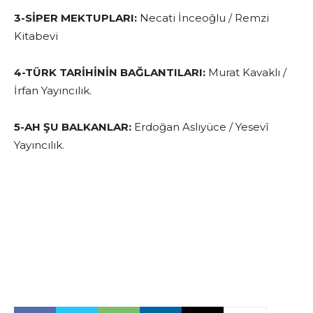
3-SİPER MEKTUPLARI:
Necati İnceoğlu / Remzi
Kitabevi
4-TÜRK TARİHİNİN BAĞLANTILARI:
Murat Kavaklı /
İrfan Yayıncılık.
5-AH ŞU BALKANLAR:
Erdoğan Aslıyüce / Yesevî
Yayıncılık.