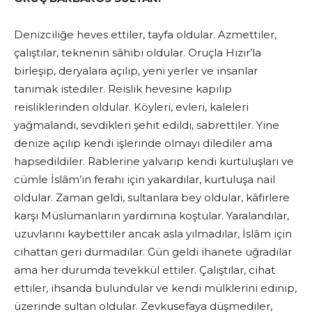
Denizciliğe heves ettiler, tayfa oldular. Azmettiler,
çalıştılar, teknenin sâhibi oldular. Oruçla Hızır’la
birleşip, deryalara açılıp, yeni yerler ve insanlar
tanımak istediler. Reislik hevesine kapılıp
reisliklerinden oldular. Köyleri, evleri, kaleleri
yağmalandı, sevdikleri şehit edildi, sabrettiler. Yine
denize açılıp kendi işlerinde olmayı dilediler ama
hapsedildiler. Rablerine yalvarıp kendi kurtuluşları ve
cümle İslâm’ın ferahı için yakardılar, kurtuluşa nail
oldular. Zaman geldi, sultanlara bey oldular, kâfirlere
karşı Müslümanların yardımına koştular. Yaralandılar,
uzuvlarını kaybettiler ancak asla yılmadılar, İslâm için
cihattan geri durmadılar. Gün geldi ihanete uğradılar
ama her durumda tevekkül ettiler. Çalıştılar, cihat
ettiler, ihsanda bulundular ve kendi mülklerini edinip,
üzerinde sultan oldular. Zevkusefaya düşmediler,