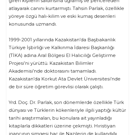
giren kişilerin saldırısına uğramış ve pencereden
atlayarak canını kurtarmıştı. Tahsin Parlak, özellikle
yöreye özgü halı-kilim ve eski kumaş desenleri
konusunda uzmandı.
1999-2001 yıllarında Kazakistan’da Başbakanlık
Türkiye İşbirliği ve Kalkınma İdaresi Başkanlığı
(TİKA) adına Aral Bölgesi El Halıcılığı Geliştirme
Projesi’ni yürüttü. Kazakistan Bilimler
Akademisi’nde doktorasını tamamladı.
Kazakistan’da Korkut Ata Devlet Üniversitesi’nde
de bir süre öğretim görevlisi olarak çalıştı.
Yrd. Doç. Dr. Parlak, son dönemlerde özellikle Türk
dünyası ve Türklerin kökenleriyle ilgili yaptığı kültür
tarihi araştırmaları, bu konulara ait yayınladığı
kitaplarla dikkatleri üzerine çekmişti. Hıristiyan
inancının simgesi haç ile Nazilerin de kullandığı