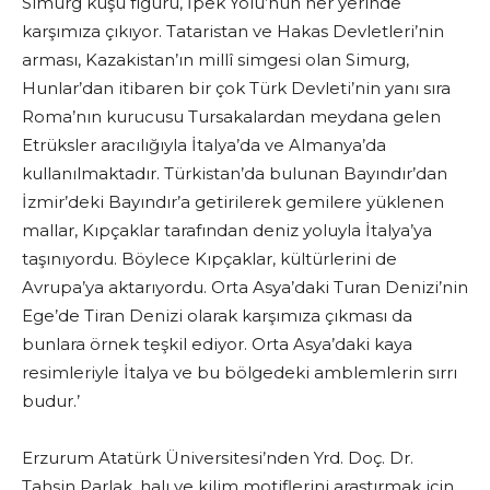
Simurg kuşu figürü, İpek Yolu’nun her yerinde
karşımıza çıkıyor. Tataristan ve Hakas Devletleri’nin
arması, Kazakistan’ın millî simgesi olan Simurg,
Hunlar’dan itibaren bir çok Türk Devleti’nin yanı sıra
Roma’nın kurucusu Tursakalardan meydana gelen
Etrüksler aracılığıyla İtalya’da ve Almanya’da
kullanılmaktadır. Türkistan’da bulunan Bayındır’dan
İzmir’deki Bayındır’a getirilerek gemilere yüklenen
mallar, Kıpçaklar tarafından deniz yoluyla İtalya’ya
taşınıyordu. Böylece Kıpçaklar, kültürlerini de
Avrupa’ya aktarıyordu. Orta Asya’daki Turan Denizi’nin
Ege’de Tiran Denizi olarak karşımıza çıkması da
bunlara örnek teşkil ediyor. Orta Asya’daki kaya
resimleriyle İtalya ve bu bölgedeki amblemlerin sırrı
budur.’
Erzurum Atatürk Üniversitesi’nden Yrd. Doç. Dr.
Tahsin Parlak, halı ve kilim motiflerini araştırmak için