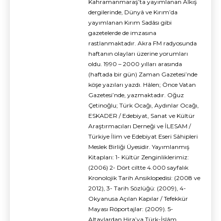
Kahramanmaraş’ta yayımlanan Alkış
dergilerinde, Dünyâ ve Kırım’da
yayımlanan Kırım Sadâsı gibi
gazetelerde de imzasına
rastlanmaktadır. Akra FM radyosunda
haftanın olayları üzerine yorumları
oldu. 1990 – 2000 yılları arasında
(haftada bir gün) Zaman Gazetesi’nde
köşe yazıları yazdı. Hâlen; Önce Vatan
Gazetesi’nde, yazmaktadır. Oğuz
Çetinoğlu; Türk Ocağı, Aydınlar Ocağı,
ESKADER / Edebiyat, Sanat ve Kültür
Araştırmacıları Derneği ve İLESAM /
Türkiye İlim ve Edebiyat Eseri Sâhipleri
Meslek Birliği Üyesidir. Yayımlanmış
Kitapları: 1- Kültür Zenginliklerimiz:
(2006) 2- Dört ciltte 4.000 sayfalık
Kronolojik Tarih Ansiklopedisi: (2008 ve
2012), 3- Tarih Sözlüğü: (2009), 4-
Okyanusa Açılan Kapılar / Tefekkür
Mayası Röportajlar: (2009). 5-
Altaylardan Hira’ya Türk-İslâm