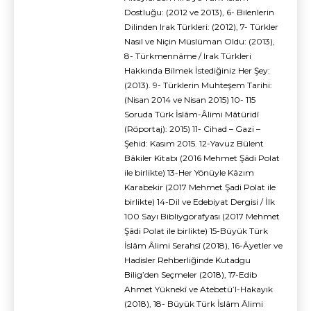
Dostluğu: (2012 ve 2013), 6- Bilenlerin
Dilinden Irak Türkleri: (2012), 7- Türkler
Nasıl ve Niçin Müslüman Oldu: (2013),
8- Türkmennâme / Irak Türkleri
Hakkında Bilmek İstediğiniz Her Şey:
(2013). 9- Türklerin Muhteşem Tarihi:
(Nisan 2014 ve Nisan 2015) 10- 115
Soruda Türk İslâm-Âlimi Mâtüridî
(Röportaj): 2015) 11- Cihad – Gazi –
Şehid: Kasım 2015. 12-Yavuz Bülent
Bâkiler Kitabı (2016 Mehmet Şâdi Polat
ile birlikte) 13-Her Yönüyle Kâzım
Karabekir (2017 Mehmet Şadi Polat ile
birlikte) 14-Dil ve Edebiyat Dergisi / İlk
100 Sayı Bibliygorafyası (2017 Mehmet
Şâdi Polat ile birlikte) 15-Büyük Türk
İslâm Âlimi Serahsî (2018), 16-Âyetler ve
Hadisler Rehberliğinde Kutadgu
Bilig’den Seçmeler (2018), 17-Edib
Ahmet Yüknekî ve Atebetü’l-Hakayık
(2018), 18- Büyük Türk İslâm Âlimi