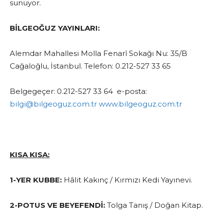
sunuyor.
BİLGEOĞUZ YAYINLARI:
Alemdar Mahallesi Molla Fenarî Sokağı Nu: 35/B
Cağaloğlu, İstanbul. Telefon: 0.212-527 33 65
Belgegeçer: 0.212-527 33 64 e-posta:
bilgi@bilgeoguz.com.tr
www.bilgeoguz.com.tr
KISA KISA:
1-YER KUBBE:
Hâlit Kakınç / Kırmızı Kedi Yayınevi.
2-POTUS VE BEYEFENDİ:
Tolga Tanış / Doğan Kitap.