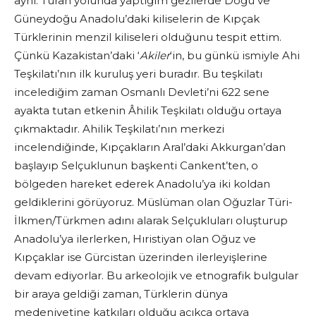
aynı. Turan yolunda yaptığım gezilerde Doğu ve
Güneydoğu Anadolu’daki kiliselerin de Kıpçak
Türklerinin menzil kiliseleri olduğunu tespit ettim.
Çünkü Kazakistan’daki ‘
Akiler
‘in, bu günkü ismiyle Ahi
Teşkilatı’nın ilk kuruluş yeri buradır. Bu teşkilatı
incelediğim zaman Osmanlı Devleti’ni 622 sene
ayakta tutan etkenin Âhilik Teşkilatı olduğu ortaya
çıkmaktadır. Ahilik Teşkilatı’nın merkezi
incelendiğinde, Kıpçakların Aral’daki Akkurgan’dan
başlayıp Selçuklunun başkenti Cankent’ten, o
bölgeden hareket ederek Anadolu’ya iki koldan
geldiklerini görüyoruz. Müslüman olan Oğuzlar Türi-
İlkmen/Türkmen adını alarak Selçukluları oluşturup
Anadolu’ya ilerlerken, Hıristiyan olan Oğuz ve
Kıpçaklar ise Gürcistan üzerinden ilerleyişlerine
devam ediyorlar. Bu arkeolojik ve etnografik bulgular
bir araya geldiği zaman, Türklerin dünya
medeniyetine katkıları olduğu açıkça ortaya