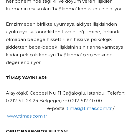
her döneminde sağlıklı ve doyum veren ilişkiler
kurmanın esası olan ‘bağlanma’ konusunu ele alıyor.
Emzirmeden birlikte uyumaya, aidiyet ilişkisinden
ayrılmaya, sütannelikten tuvalet eğitimine, farkında
olmadan bebeğe hissettirilen hissî ve psikolojik
şiddetten baba-bebek ilişkisinin sınırlarına varıncaya
kadar pek çok konuyu ‘bağlanma’ çerçevesinde
değerlendiriyor.
TİMAŞ YAYINLARI:
Alayköşkü Caddesi Nu: 11 Cağaloğlu, İstanbul. Telefon:
0.212-511 24 24 Belgegeçer: 0.212-512 40 00
e-posta:
timas@timas.com.tr
/
www.timas.com.tr
ORUÇ BARBAROS SULTAN: