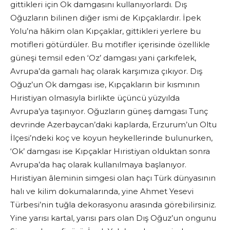
gittikleri için Ok damgasını kullanıyorlardı. Dış
Oğuzların bilinen diğer ismi de Kıpçaklardır. İpek
Yolu’na hâkim olan Kıpçaklar, gittikleri yerlere bu
motifleri götürdüler. Bu motifler içerisinde özellikle
güneşi temsil eden ‘Oz’ damgası yani çarkıfelek,
Avrupa’da gamalı haç olarak karşımıza çıkıyor. Dış
Oğuz’un Ok damgası ise, Kıpçakların bir kısmının
Hıristiyan olmasıyla birlikte üçüncü yüzyılda
Avrupa’ya taşınıyor. Oğuzların güneş damgası Tunç
devrinde Azerbaycan’daki kaplarda, Erzurum’un Oltu
İlçesi’ndeki koç ve koyun heykellerinde bulunurken,
‘Ok’ damgası ise Kıpçaklar Hıristiyan olduktan sonra
Avrupa’da haç olarak kullanılmaya başlanıyor.
Hıristiyan âleminin simgesi olan haçı Türk dünyasının
halı ve kilim dokumalarında, yine Ahmet Yesevi
Türbesi’nin tuğla dekorasyonu arasında görebilirsiniz.
Yine yarısı kartal, yarısı pars olan Dış Oğuz’un ongunu