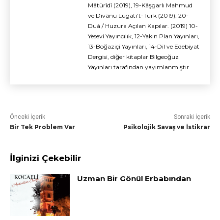
Mâtürîdî (2019), 19-Kâşgarlı Mahmud
ve Dîvânu Lugati’t-Türk (2019). 20-
Duâ / Huzura Açılan Kapılar. (2019) 10-
Yesevi Yayıncılık, 12-Yakın Plan Yayınları,
13-Boğaziçi Yayınları, 14-Dil ve Edebiyat
Dergisi, diğer kitaplar Bilgeoğuz
Yayınları tarafından yayımlanmıştır.
Önceki İçerik
Sonraki İçerik
Bir Tek Problem Var
Psikolojik Savaş ve İstikrar
İlginizi Çekebilir
Uzman Bir Gönül Erbabından