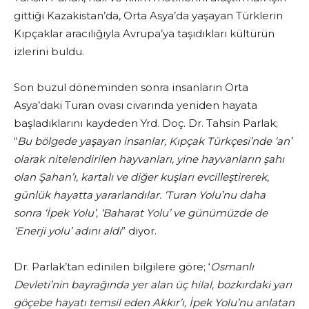
gittiği Kazakistan’da, Orta Asya’da yaşayan Türklerin
Kıpçaklar aracılığıyla Avrupa’ya taşıdıkları kültürün
izlerini buldu.
Son buzul döneminden sonra insanların Orta
Asya’daki Turan ovası civarında yeniden hayata
başladıklarını kaydeden Yrd. Doç. Dr. Tahsin Parlak;
“
Bu bölgede yaşayan insanlar, Kıpçak Türkçesi’nde ‘an’
olarak nitelendirilen hayvanları, yine hayvanların şahı
olan Şahan’ı, kartalı ve diğer kuşları evcilleştirerek,
günlük hayatta yararlandılar. ‘Turan Yolu’nu daha
sonra ‘İpek Yolu’, ‘Baharat Yolu’ ve günümüzde de
‘Enerji yolu’ adını aldı
” diyor.
Dr. Parlak’tan edinilen bilgilere göre; ‘
Osmanlı
Devleti’nin bayrağında yer alan üç hilal, bozkırdaki yarı
göçebe hayatı temsil eden Akkır’ı, İpek Yolu’nu anlatan