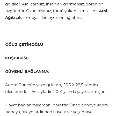
geldiler. Aral çaresiz, insanları dermansız, görenler
üzgündür. Ozan olsanız, türkü yakabilseniz… bir
Aral
Ağıtı
çıkar ortaya. Dinleyenleri ağlatan…
OĞUZ ÇETİNOĞLU
KU
Ş
BAKI
Ş
I:
GÜVENLİ BAĞLANMA:
Âdem Güneş’in yazdığı kitap, 16,5 X 22,5 santim
ölçülerinde, 176 sayfadır. 2014 yılında yayınlanmıştır.
Hayat bağlanmalardan ibarettir. Önce anneye sonra
babaya, aileye ardından hayata ve yaşamaya