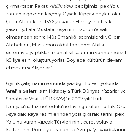
çıkmaktadır. Fakat ‘
Ahilik Yolu
‘ dediğimiz İpek Yolu
zamanla gözden kaçmış. Oysaki Kıpçak boyları olan
Çıldır Atabekleri, 1576’ya kadar Hıristiyan olarak
yaşamış, Lala Mustafa Paşa’nın Erzurum’a vali
olmasından sonra Müslümanlığı seçmişlerdir. Çıldır
Atabekleri, Müslüman olduktan sonra Ahilik
sistemiyle yaptıkları menzil kiliselerinin yerine menzil
külliyelerini oluşturuyorlar. Böylece kültürün devam
etmesini sağlıyorlar.’
6 yıllık çalışmanın sonunda yazdığı ‘Tur-an yolunda
‘
Aral’ın Sırları
‘ isimli kitabıyla Türk Dünyası Yazarlar ve
Sanatçılar Vakfı (TÜRKSAV)’ın 2007 yılı ‘Türk
Dünyası’na hizmet ödülü’ne lâyık görülen Parlak; Orta
Asya’daki kaya resimlerinden yola çıkarak, tarihi İpek
Yolu’nu kuran Kıpçak Türkleri’nin ticaret yoluyla
kültürlerini Roma’ya oradan da Avrupa’ya yaydıklarını