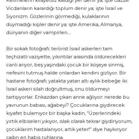
Kelimelerin kifayetsiz kaldığı yer denir ya; işte Gazze!
Vicdanların karardığı toplum denir ya; işte İsrail ve
Siyonizm. Gözlerinin görmediği, kulaklarının
duymadığı kişiler denir ya; işte Amerika, Almanya,
dünyanın diğer vampirleri…
Bir sokak fotoğrafı; terörist İsrail askerleri tam
teçhizatlı vaziyette, yıkıntılar arasında öldürecekleri
canlı arıyor, beş yaşındaki çocuk bir köşeye sinmiş,
nefesini tutmuş halde onlardan kendini gizliyor. Bir
hastane fotoğrafı; yatakta yatan altı aylık bebeğe iki
İsrail askeri silah doğrultmuş, onu öldürmeyi
tartışıyorlar. Enkazdan çıkan anne ağlıyor; nerede bu
yavrunun babası, ağabeyi? Çocuklarına giydirecek
kıyafet bulamıyor bir başka kadın, “Üzerlerindeki
yırtık elbiseleri yıkıyor, ıslak olarak tekrar giydiriyorum,
çocuklarım hastalanıyor, artık yeter!” diye haykırıyor
çağın en habis ruhlarına.