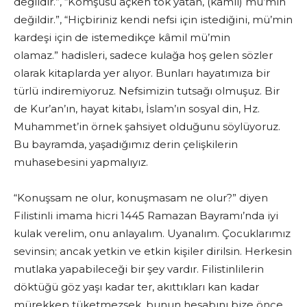
değildir.”, “Komşusu açken tok yatan, (kâmil) mü’min
değildir.”, “Hiçbiriniz kendi nefsi için istediğini, mü’min
kardeşi için de istemedikçe kâmil mü’min
olamaz.” hadisleri, sadece kulağa hoş gelen sözler
olarak kitaplarda yer alıyor. Bunları hayatımıza bir
türlü indiremiyoruz. Nefsimizin tutsağı olmuşuz. Bir
de Kur’an’ın, hayat kitabı, İslam’ın sosyal din, Hz.
Muhammet’in örnek şahsiyet olduğunu söylüyoruz.
Bu bayramda, yaşadığımız derin çelişkilerin
muhasebesini yapmalıyız.
“Konuşsam ne olur, konuşmasam ne olur?” diyen
Filistinli imama hicri 1445 Ramazan Bayramı’nda iyi
kulak verelim, onu anlayalım. Uyanalım. Çocuklarımız
sevinsin; ancak yetkin ve etkin kişiler dirilsin. Herkesin
mutlaka yapabileceği bir şey vardır. Filistinlilerin
döktüğü göz yaşı kadar ter, akıttıkları kan kadar
mürekkep tüketmezsek, bunun hesabını bize önce