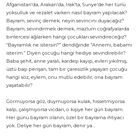
Afganistan’da, Arakan’da, Irak’ta, Suriye’de her türlü
yoksulluk ve rezalet varken nasıl bayram yapılacak?
Bayram, sevinç demek; neyin sevincini duyacağız?
Bayram, sevindirmek demek, mazlum coğrafyalarda
binlercesi ağlarken hangi çocukları sevindireceğiz?
“Bayramlık ne istersin?” dendiğinde “Annemi, babamı
isterim.” Diyen çocuğu hangi hediye sevindirebilir?
Baba şehit, anne yaralı, kardeşi kayıp, evleri yıkılmış,
üstü başı perişan, tam bir çaresizlik yaşayan çocuğu
hangi söz, eylem, onu mutlu edebilir, ona bayram
yaşatabilir?
Görmüyorsa göz, duymuyorsa kulak, hissetmiyorsa
kalp, çalışmıyorsa vicdan, o kişiye her gün bayram.
Her günü bayram olanın, özel bir bayrama ihtiyacı
yok. Deliye her gün bayram, denir ya…